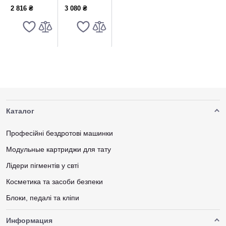
Spirit (200
Classic
2 816 ₴
3 080 ₴
листов.
Thermal
Упаковка)
Spirit 14D
(100 листов.
Упаковка)
Каталог
Професійні бездротові машинки
Модульные картриджи для тату
Лідери пігментів у свті
Косметика та засоби безпеки
Блоки, педалі та кліпи
Информация