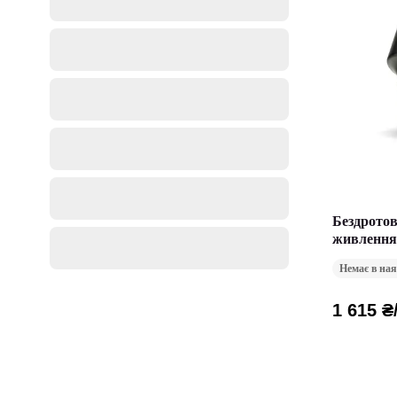
Бездрото
живлення 
Battery
Немає в ная
1 615 ₴