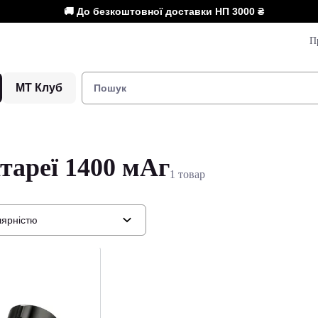
🚚 До безкоштовної доставки НП
3000 ₴
П
МТ Клуб
тареї 1400 мАг
1 товар
лярністю