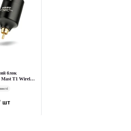
вий блок
Mast T1 Wireless
внсті
/ шт