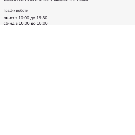
Графік роботи
пн-пт з 10:00 до 19:30
сб-нд з 10:00 до 18:00
Адреса магазину
Київська, вул. Хрещатик, 46 Б
Соцмережі
Створено
Sense Production
© 2026 Maketattoo. Всі права захищені