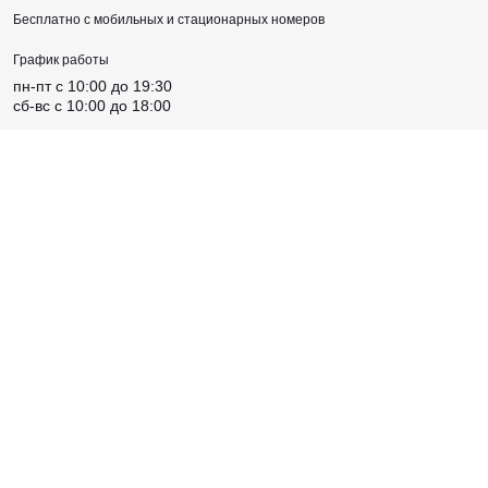
Бесплатно с мобильных и стационарных номеров
График работы
пн-пт c 10:00 до 19:30
сб-вс c 10:00 до 18:00
Адрес магазина
Киевская, ул. Крещатик, 46 Б
Соцсети
Создано
Sense Production
© 2026 Maketattoo. Все права защищены