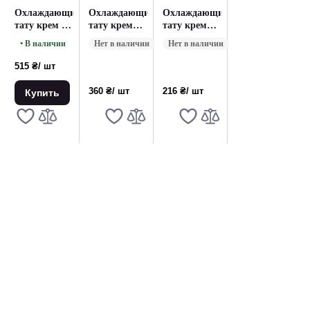
Охлаждающий
Охлаждающий
Охлаждающий
тату крем Dr
тату крем
тату крем
Numb
Super Deep
Super Deep
• В наличии
Нет в наличии
Нет в наличии
Numb Fast
Numb Fast
30G
10G Black
515 ₴
/ шт
360 ₴
/ шт
216 ₴
/ шт
Купить