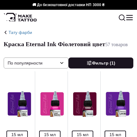
🚚 До безкоштовної доставки НП
3000 ₴
Тату фарби
Краска Eternal Ink Фіолетовий цвет
57 товаров
По популярности
Фильтр
(1)
15 мл
15 мл
15 мл
15 мл