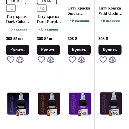
15 мл
15 мл
+1
+2
Тату краска
Тату краска
Smoke
Wild Orchid
Тату краска
Тату краска
Eternal (15
Eternal (15
• В наличии
• В наличии
Dark Cobalt
Dark Purple
мл)
мл.)
Eternal (15
Eternal (15
• В наличии
• В наличии
мл)
мл)
308 ₴
/ шт
308 ₴
/ шт
308 ₴
308 ₴
Купить
Купить
Купить
Купить