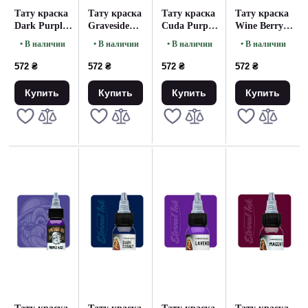
Тату краска
Тату краска
Тату краска
Тату краска
Dark Purple
Graveside
Cuda Purple
Wine Berry
Eternal (30
Light Eternal
Eternal (30
Portrait Skin
• В наличии
• В наличии
• В наличии
• В наличии
мл.)
(30 мл.)
мл)
Eternal (30
мл.)
572 ₴
572 ₴
572 ₴
572 ₴
Купить
Купить
Купить
Купить