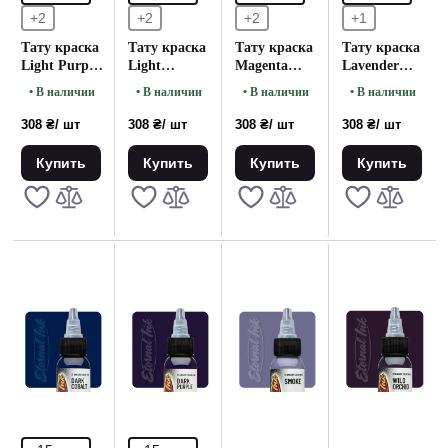
+2
+2
+2
+1
Тату краска
Тату краска
Тату краска
Тату краска
Light Purple
Light
Magenta
Lavender
Eternal (15
Magenta
Eternal (15
Eternal (15
• В наличии
• В наличии
• В наличии
• В наличии
мл)
Eternal (15
мл.)
мл.)
мл)
308 ₴
/ шт
308 ₴
/ шт
308 ₴
/ шт
308 ₴
/ шт
Купить
Купить
Купить
Купить