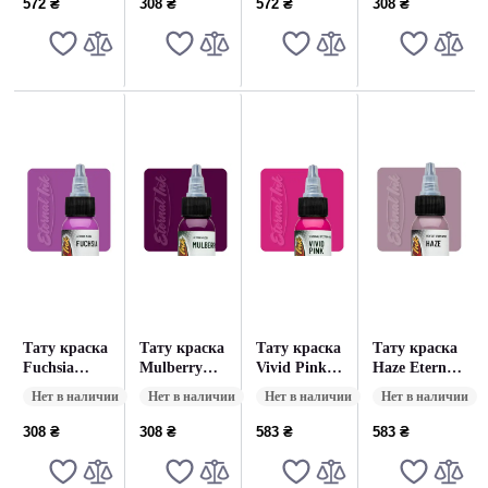
572 ₴
308 ₴
572 ₴
308 ₴
(15 мл.)
Тату краска
Тату краска
Тату краска
Тату краска
Fuchsia
Mulberry
Vivid Pink
Haze Eternal
Eternal Liz
Eternal Liz
Eternal (30
Perfect Storm
Нет в наличии
Нет в наличии
Нет в наличии
Нет в наличии
Cook Series
Cook Series
мл.)
Series (30
(15 мл)
(15 мл)
мл.)
308 ₴
308 ₴
583 ₴
583 ₴