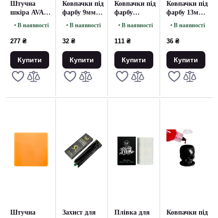
Штучна
Ковпачки під
Ковпачки під
Ковпачки під
шкіра AVA
фарбу 9мм.
фарбу
фарбу 13мм.
Біла
сині (50 шт)
SKULL Pink
червоні (50
• В наявності
• В наявності
• В наявності
• В наявності
Квадрат
- 50 штук
шт)
125*125
277 ₴
32 ₴
111 ₴
36 ₴
5MM
Купити
Купити
Купити
Купити
Штучна
Захист для
Плівка для
Ковпачки під