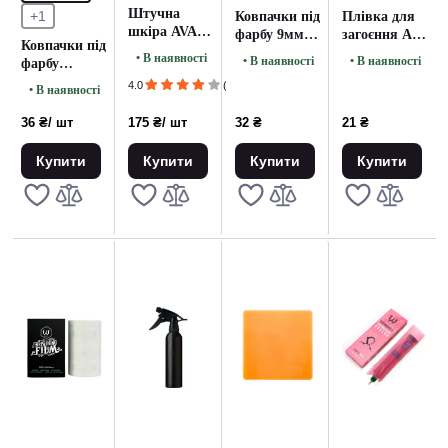
Штучна
+1
Ковпачки під
Плівка для
шкіра AVA
фарбу 9мм.
загоєння AVA
Ковпачки під
Біла
червоні (50
Repair Film
• В наявності
• В наявності
• В наявності
фарбу
Квадрат
шт)
15см (10 см.)
платинові
125*125
4.0
(2)
• В наявності
14мм з
2MM
плоским
36 ₴
/ шт
175 ₴
/ шт
32 ₴
21 ₴
дном (50 шт)
Купити
Купити
Купити
Купити