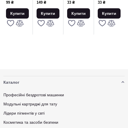
тату-фарбу
шт)
шт)
99 ₴
149 ₴
33 ₴
33 ₴
прозорі
жовті - 100
Купити
Купити
Купити
Купити
штук
Каталог
Професійні бездротові машинки
Модульні картриджі для тату
Лідери пігментів у свті
Косметика та засоби безпеки