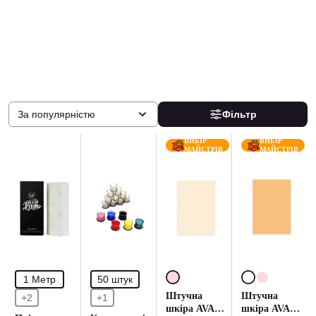
За популярністю
Фільтр
ВИБІР
ВИБІР
МАЙСТРІВ
МАЙСТРІВ
1 Метр
50 штук
Штучна
Штучна
+2
+1
шкіра AVA
шкіра AVA