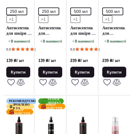
250 мл
250 мл
500 мл
500 мл
+1
+1
+1
+1
Антисептик
Антисептик
Антисептик
Антисептик
для шкіри та
для
для шкіри та
для
рук VESPER
інструментів
рук VESPER
інструментів
• В наявності
• В наявності
• В наявності
• В наявності
Hand&Skin -
та поверхні
Hand&Skin -
та поверхні
250 мл.
VESPER
500 мл.
VESPER
5.0
(1)
5.0
(1)
Universal -
Universal -
250 мл.
500 мл.
139 ₴
/ шт
139 ₴
/ шт
239 ₴
/ шт
239 ₴
/ шт
Купити
Купити
Купити
Купити
VESPER
РЕКОМЕНДУЄМО
ЗНИЖКА
ЗРОБЛЕНО
ВИБІР
В UA
МАЙСТРІВ
ВИБІР
МАЙСТРІВ