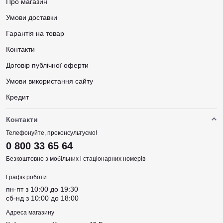
Про магазин
Хоча роторні тату-машинки не можна ставити в автоклав,
вони все ж не потребують особливого догляду. Більшість
Умови доставки
моделей очищують антибактеріальним засобом та
Гарантія на товар
дезінфікують за допомогою холодної стерилізації. Також не
потрібні особливі знання, щоб налаштувати роботу. У
Контакти
машинках з роторним механізмом набагато простіше
змінювати вистріл голки для виконання різних завдань.
Договір публічної оферти
Крім того, налаштування цього параметра виконується
Умови використання сайту
максимально точно та швидко.
Кредит
Як обрати
Контакти
Важливість
тату-машинки
неможливо переоцінити. Тільки
Телефонуйте, проконсультуємо!
сам майстер, спираючись на власний досвід, може
0 800 33 65 64
вибрати і купити функціонально зручний апарат. Новачкам
варто починати з машинок середнього класу, які відмінно
Безкоштовно з мобільних і стаціонарних номерів
підходять для навчання. Рекомендуємо звертати увагу на
Графік роботи
професійні лінійки пенів від Ambition, Must, EZ, а також
тату-машин InkJecta, AVA, Cheyenne, Bishop та інші.
пн-пт з 10:00 до 19:30
сб-нд з 10:00 до 18:00
Ось кілька параметрів, на які варто звернути увагу перед
Адреса магазину
покупкою роторної тату-машинки: