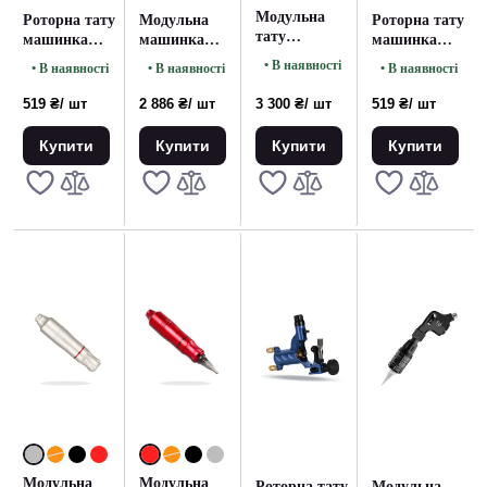
Модульна
Роторна тату
Модульна
Роторна тату
тату
машинка
машинка
машинка
машинка
Rotary
MAST Space
Rotary
• В наявності
• В наявності
• В наявності
• В наявності
Cronus Black
Machine
Aluminum
Machine Red
Black
Mast
519 ₴
/ шт
2 886 ₴
/ шт
3 300 ₴
/ шт
519 ₴
/ шт
Купити
Купити
Купити
Купити
Модульна
Модульна
Роторна тату
Модульна