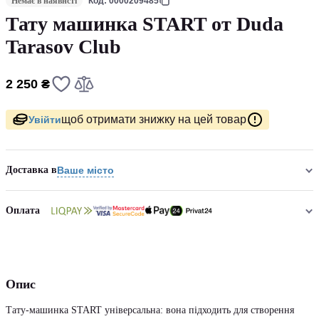
Немає в наявнсті
Код: 0000209485
Тату машинка START от Duda
Tarasov Club
2 250 ₴
щоб отримати знижку на цей товар
Увійти
Доставка в
Ваше місто
Оплата
Опис
Тату-машинка START універсальна: вона підходить для створення