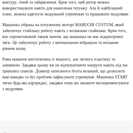
контуру, тіней та забарвлення. Крім того, цей ротор можна
використовувати навіть для нанесення татуажу. Але й найбільший
плюс, можна одягнути модульний утримувач та працювати модулями.
Машинка зібрана на потужному моторі MABUCHI CUSTUM, який
забезпечує стабільну роботу навіть з великими спайками. Крім того,
він спроектований таким чином, що машинка не має відцентрової
тяги. Це забезпечує роботу з мінімальною вібрацією та низьким
рівнем шуму.
Рама машини виготовлена із міцного, але легкого пластику та
алюмінію. Завдяки цьому ви не відчуватимете напруги навіть під час
тривалих сеансів. Діаметр затискного болта великий, що дозволить
вам швидко та без проблем зафіксувати утримувач. Машинка START
тягне будь-які картриджі, завдяки чому ви зможете експериментувати
з модулями.