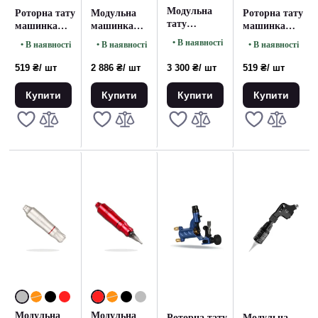
Модульна
Роторна тату
Модульна
Роторна тату
тату
машинка
машинка
машинка
машинка
Rotary
MAST Space
Rotary
• В наявності
• В наявності
• В наявності
• В наявності
Cronus Black
Machine
Aluminum
Machine Red
Black
Mast
519 ₴
/ шт
2 886 ₴
/ шт
3 300 ₴
/ шт
519 ₴
/ шт
Купити
Купити
Купити
Купити
Модульна
Модульна
Роторна тату
Модульна