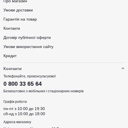
Про магазин
Хоча роторні тату-машинки не можна ставити в автоклав,
вони все ж не потребують особливого догляду. Більшість
Умови доставки
моделей очищують антибактеріальним засобом та
Гарантія на товар
дезінфікують за допомогою холодної стерилізації. Також не
потрібні особливі знання, щоб налаштувати роботу. У
Контакти
машинках з роторним механізмом набагато простіше
змінювати вистріл голки для виконання різних завдань.
Договір публічної оферти
Крім того, налаштування цього параметра виконується
Умови використання сайту
максимально точно та швидко.
Кредит
Як обрати
Контакти
Важливість
тату-машинки
неможливо переоцінити. Тільки
Телефонуйте, проконсультуємо!
сам майстер, спираючись на власний досвід, може
0 800 33 65 64
вибрати і купити функціонально зручний апарат. Новачкам
варто починати з машинок середнього класу, які відмінно
Безкоштовно з мобільних і стаціонарних номерів
підходять для навчання. Рекомендуємо звертати увагу на
Графік роботи
професійні лінійки пенів від Ambition, Must, EZ, а також
тату-машин InkJecta, AVA, Cheyenne, Bishop та інші.
пн-пт з 10:00 до 19:30
сб-нд з 10:00 до 18:00
Ось кілька параметрів, на які варто звернути увагу перед
Адреса магазину
покупкою роторної тату-машинки: