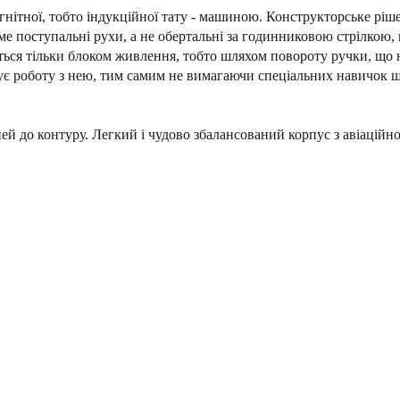
нітної, тобто індукційної тату - машиною. Конструкторське ріш
ме поступальні рухи, а не обертальні за годинниковою стрілкою,
ться тільки блоком живлення, тобто шляхом повороту ручки, що 
шує роботу з нею, тим самим не вимагаючи спеціальних навичок 
іней до контуру. Легкий і чудово збалансований корпус з авіаційн