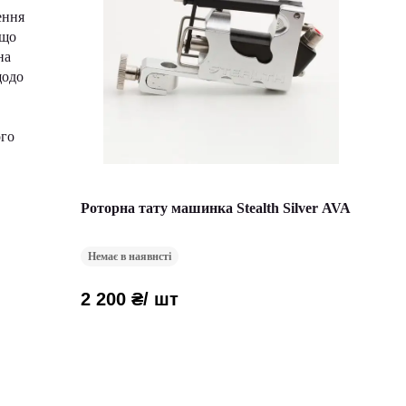
ення
 що
на
щодо
ого
Роторна тату машинка Stealth Silver AVA
Немає в наявнсті
2 200 ₴
/ шт