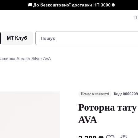
🚚 До безкоштовної доставки НП
3000 ₴
П
МТ Клуб
ашинка Stealth Silver AVA
Немає в наявнсті
Код: 000020
Роторна тату
AVA