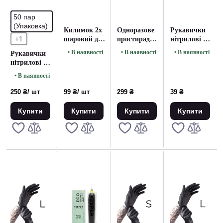
50 пар
(Упаковка)
Килимок 2х
Одноразове
Рукавички
+1
шаровий для
простирадло
нітрилові M
робочої
в рулоні
чорні (5 шт)
• В наявності
• В наявності
• В наявності
Рукавички
поверхні
чорне 0.6 на
нітрилові S
чорний 50
100м
чорні (50 шт.
штук
• В наявності
Упаковка)
250 ₴
/ шт
99 ₴
/ шт
299 ₴
39 ₴
Купити
Купити
Купити
Купити