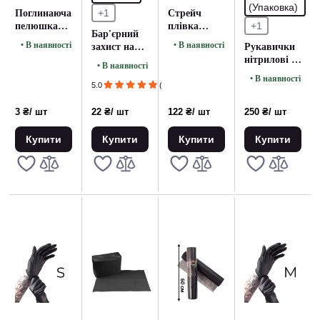
(Упаковка)
+1
Поглинаюча
Стрейч
+1
пелюшка
плівка
Бар'єрний
чорна
10см*170 м
• В наявності
• В наявності
захист на
Рукавички
машинку
нітрилові M
• В наявності
VESPER
чорні (50 шт.
• В наявності
ECO
Упаковка)
5.0
(1)
FRENDLY
біорозкладні
3 ₴
/ шт
22 ₴
/ шт
122 ₴
/ шт
250 ₴
/ шт
- 10 шт
Купити
Купити
Купити
Купити