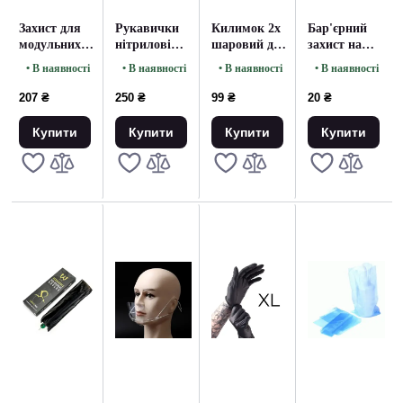
Захист для
Рукавички
Килимок 2х
Бар'єрний
модульних
нітрилові
шаровий для
захист на
машинок
рожеві S
робочої
Батли ECO
• В наявності
• В наявності
• В наявності
• В наявності
AVA PINK -
розміру (50
поверхні
FRENDLY
100 штук
шт.
рожеві 50
(10 шт)
207 ₴
250 ₴
99 ₴
20 ₴
Упаковка)
штук
Купити
Купити
Купити
Купити