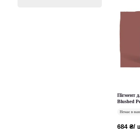
Пігмент д
Blushed P
Немає в ная
684 ₴
/ 