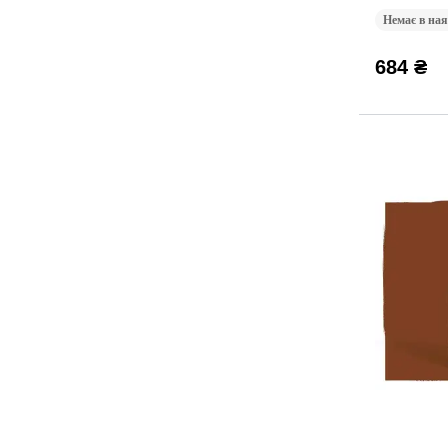
Немає в ная
684 ₴