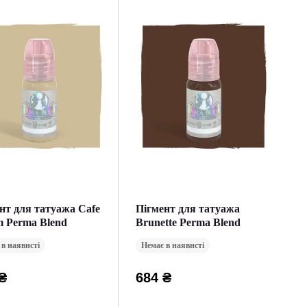
нт для татуажа Cafe
Пігмент для татуажа
 Perma Blend
Brunette Perma Blend
 в наявнсті
Немає в наявнсті
₴
684 ₴