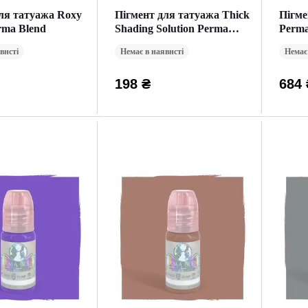
ля татуажа Roxy
Пігмент для татуажа Thick
Пігме
rma Blend
Shading Solution Perma
Perma
Blend
внсті
Немає в наявнсті
Немає
198 ₴
684 