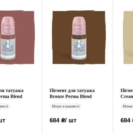
ля татуажа
Пігмент для татуажа
Пігме
erma Blend
Bronze Perma Blend
Cream
внсті
Немає в наявнсті
Немає
шт
684 ₴
/ шт
684 