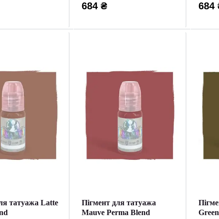
684 ₴
684 
ля татуажа Latte
Пігмент для татуажа
Пігме
nd
Mauve Perma Blend
Green