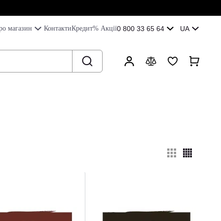
ро магазин
Контакти
Кредит
% Акції
0 800 33 65 64
UA