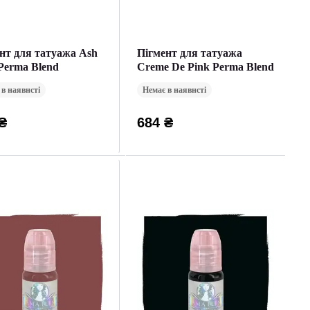
нт для татуажа Ash
Пігмент для татуажа
Perma Blend
Creme De Pink Perma Blend
 в наявнсті
Немає в наявнсті
₴
684 ₴