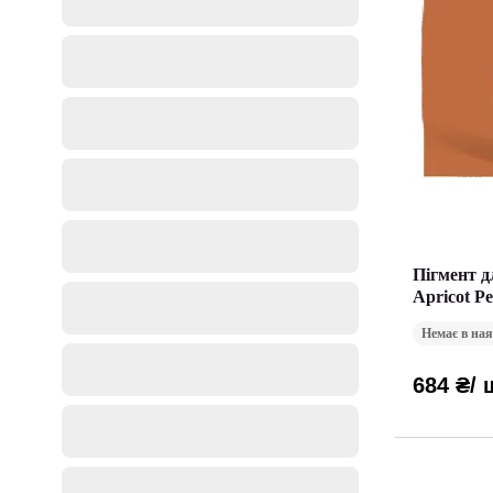
Пігмент д
Apricot P
Немає в ная
684 ₴
/ 