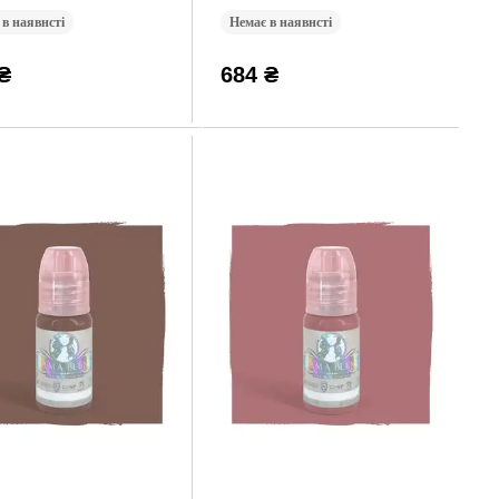
 в наявнсті
Немає в наявнсті
₴
684 ₴