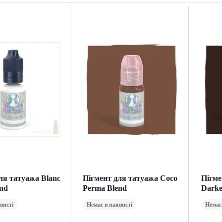
ля татуажа Blanc
Пігмент для татуажа Coco
Пігме
nd
Perma Blend
Darke
Blend
внсті
Немає в наявнсті
Немає