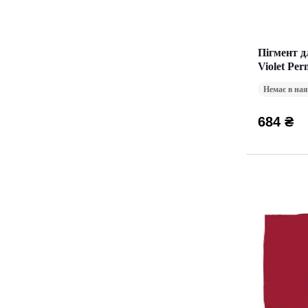
Пігмент д
Violet Pe
Немає в ная
684 ₴