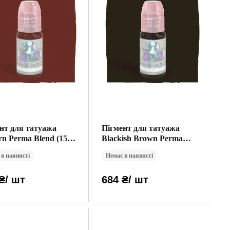
нт для татуажа
Пігмент для татуажа
n Perma Blend (15
Blackish Brown Perma
Blend
 в наявнсті
Немає в наявнсті
₴
/ шт
684 ₴
/ шт