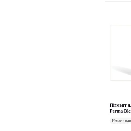
Пігмент д
Perma Ble
Немає в ная