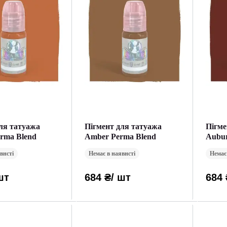
ля татуажа
Пігмент для татуажа
Пігме
erma Blend
Amber Perma Blend
Aubur
мл.)
внсті
Немає в наявнсті
Немає
шт
684 ₴
/ шт
684 