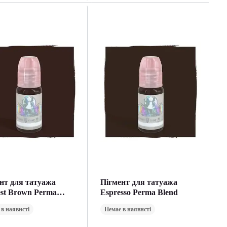
нт для татуажа
Пігмент для татуажа
st Brown Perma
Espresso Perma Blend
 в наявнсті
Немає в наявнсті