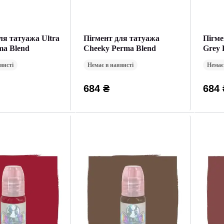
ля татуажа Ultra
Пігмент для татуажа
Пігме
rma Blend
Cheeky Perma Blend
Grey 
внсті
Немає в наявнсті
Немає
684 ₴
684 