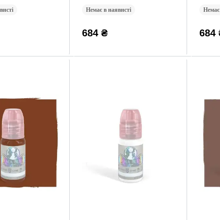
внсті
Немає в наявнсті
Немає
684 ₴
684 