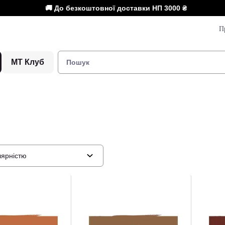
🚚 До безкоштовної доставки НП
3000 ₴
П
МТ Клуб
лярністю