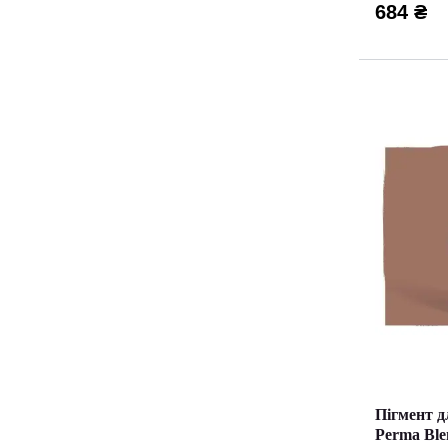
684 ₴
Пігмент д
Perma Ble