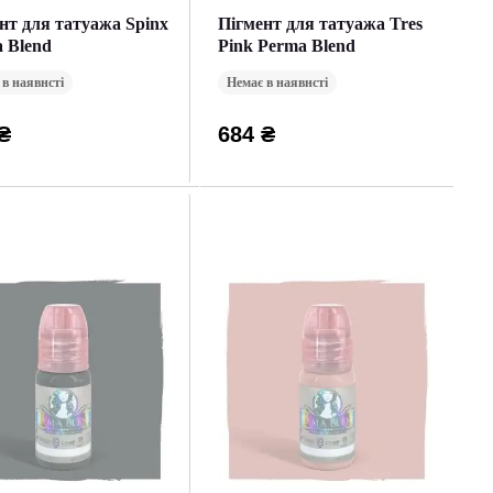
нт для татуажа Spinx
Пігмент для татуажа Tres
 Blend
Pink Perma Blend
 в наявнсті
Немає в наявнсті
₴
684 ₴