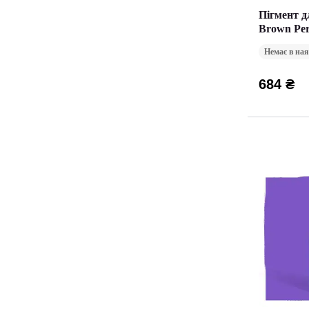
Пігмент д
Brown Pe
Немає в ная
684 ₴