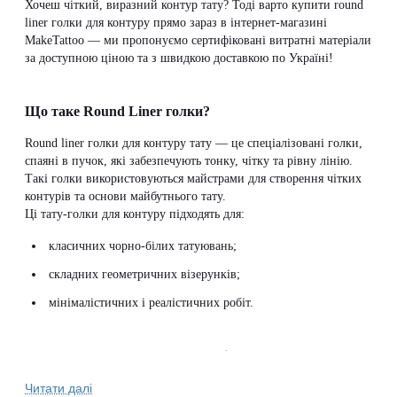
Хочеш чіткий, виразний контур тату? Тоді варто купити round
liner голки для контуру прямо зараз в інтернет-магазині
MakeTattoo — ми пропонуємо сертифіковані витратні матеріали
за доступною ціною та з швидкою доставкою по Україні!
Що таке Round Liner голки?
Round liner голки для контуру тату — це спеціалізовані голки,
спаяні в пучок, які забезпечують тонку, чітку та рівну лінію.
Такі голки використовуються майстрами для створення чітких
контурів та основи майбутнього тату.
Ці тату-голки для контуру підходять для:
класичних чорно-білих татуювань;
складних геометричних візерунків;
мінімалістичних і реалістичних робіт.
Чому обирають голки Round Liner?
Професійні майстри обирають голки для контуру тату round
Читати далі