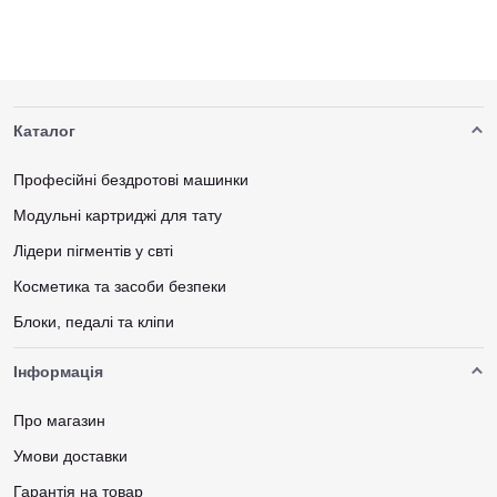
liner з кількох причин:
Чітка структура голки забезпечує стабільну подачу
пігменту.
Ідеально підходять для роторних і індукційних машинок.
Каталог
Широкий вибір розмірів (3RL, 5RL, 9RL тощо).
Професійні бездротові машинки
Безпечне стерильне пакування — кожна голка готова до
використання.
Модульні картриджі для тату
Лідери пігментів у свті
Як вибрати голку для контуру?
Косметика та засоби безпеки
Перед тим як купити
тату-голки
для контуру, важливо
Блоки, педалі та кліпи
визначитися з потрібними параметрами:
Товщина — впливає на щільність лінії.
Інформація
Кількість голок у пучку — від 1RL до 14RL, залежить від
Про магазин
бажаної товщини.
Умови доставки
Тип кріплення —
картриджі
або класичні.
Гарантія на товар