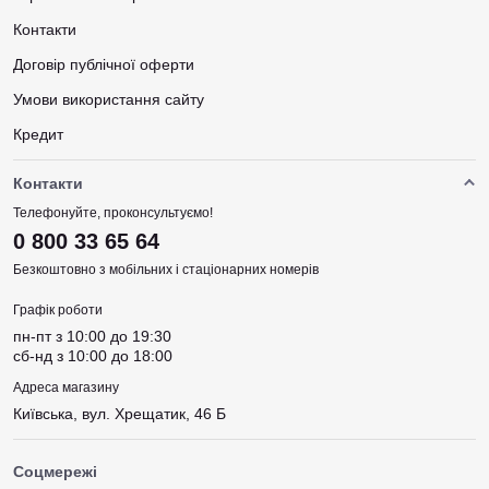
Сумісність з машинкою — підбирайте під вашу модель.
Контакти
Договір публічної оферти
Переваги покупки в MakeTattoo
Умови використання сайту
Майстри з усієї України обирають наш магазин, тому що ми
пропонуємо широкий асортимент товарів і представляємо
Кредит
популярні бренди. Ми оперативно відправляємо замовлення та
дбайливо пакуємо кожну посилку. У нас зручні способи оплати
Контакти
— можна оплатити карткою або післяплатою. Клієнти також
Телефонуйте, проконсультуємо!
цінують професійні консультації при виборі продукції. Ми
0 800 33 65 64
гарантуємо справжність і високу якість кожного товару.
Безкоштовно з мобільних і стаціонарних номерів
FAQ
Графік роботи
пн-пт з 10:00 до 19:30
Яка голка для контуру тату підійде новачку?
сб-нд з 10:00 до 18:00
Рекомендується почати з 3RL або 5RL — вони дають чітку
Адреса магазину
лінію та легко контролюються.
Київська, вул. Хрещатик, 46 Б
Чи є різниця між RL та RS?
Соцмережі
Так. RL (round liner) — для контурів, RS (round shader) — для