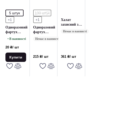
5 штук
100 штук
+1
+1
Халат
захисний з
Одноразовий
Одноразовий
PU шкіри
Немає в наявнсті
фартух
фартух
поліетиленовий
поліетиленовий
• В наявності
Немає в наявнсті
білий - 5 шт
білий - 100
штук
20 ₴
/ шт
215 ₴
/ шт
361 ₴
/ шт
Купити