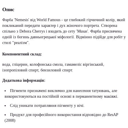
Опис
Фарба 'Nemesis' від World Famous - це глибокий гірчичний колір, який
покликаний передати характер і дух жіночого портрета. Створена
спільно з Debora Cherrys і входить до сету 'Musas'. Фарба присвячена
одній із богинь давньогрецької міфології. Відмінно підійде для робіт у
стилі "реалізм".
Компонентний склад:
вода, гліцерин, колофонська смола, гамамеліс віргінський,
ізопропіловий спирт, бензиловий спирт.
Додаткова інформація:
Пігменти призначені виключно для нанесення татуювань, але
використовуються на постійній основі в перманентному макіяжі.
Слід уникати потрапляння пігменту у вічі.
Продукт для професійного використання відповідно до ResAP
(2008)