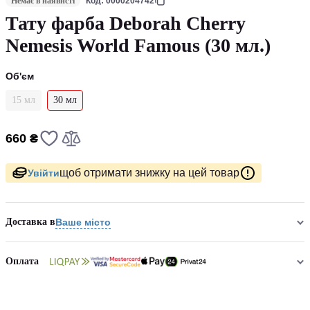
Немає в наявнсті
Код: 0000204742
Тату фарба Deborah Cherry
Nemesis World Famous (30 мл.)
Об'єм
15 мл
30 мл
660 ₴
щоб отримати знижку на цей товар
Увійти
Доставка в
Ваше місто
Оплата