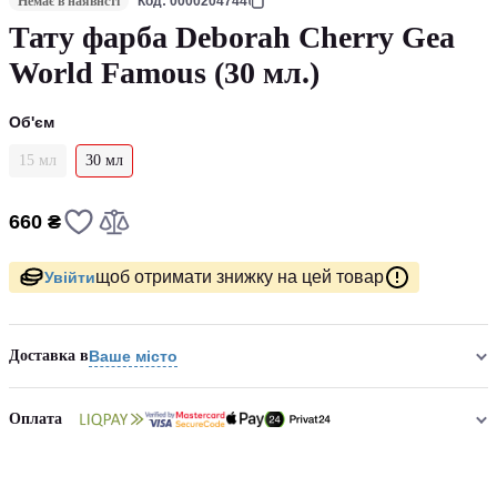
Немає в наявнсті
Код: 0000204744
Тату фарба Deborah Cherry Gea
World Famous (30 мл.)
Об'єм
15 мл
30 мл
660 ₴
щоб отримати знижку на цей товар
Увійти
Доставка в
Ваше місто
Оплата