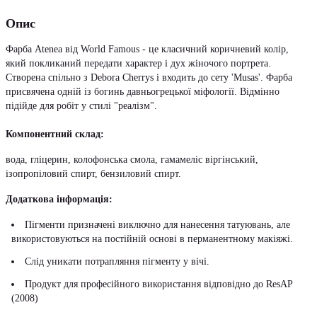
Опис
Фарба Atenea від World Famous - це класичний коричневий колір,
який покликаний передати характер і дух жіночого портрета.
Створена спільно з Debora Cherrys і входить до сету 'Musas'. Фарба
присвячена одній із богинь давньогрецької міфології. Відмінно
підійде для робіт у стилі "реалізм".
Компонентний склад:
вода, гліцерин, колофонська смола, гамамеліс віргінський,
ізопропіловий спирт, бензиловий спирт.
Додаткова інформація:
Пігменти призначені виключно для нанесення татуювань, але
використовуються на постійній основі в перманентному макіяжі.
Слід уникати потрапляння пігменту у вічі.
Продукт для професійного використання відповідно до ResAP
(2008)