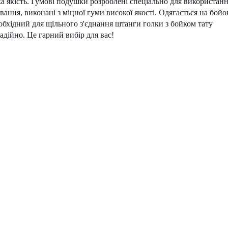
ка якість. Гумові подушки розроблені спеціально для використанн
ння, виконані з міцної гуми високої якості. Одягається на бойо
обхідний для щільного з'єднання штанги голки з бойком тату
адійно. Це гарний вибір для вас!