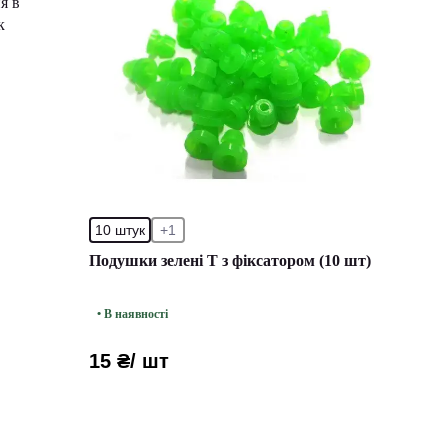
я в
к
10 штук
+1
Подушки зелені Т з фіксатором (10 шт)
• В наявності
15 ₴
/ шт