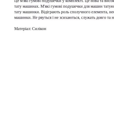
Це м'які гумові подушечки у комплекті. Це нова та висо
тату машинах. М'які гумові подушечки для машин татуюва
тату машинки. Відіграють роль сполучного елемента, не
машинки. Не рвуться і не зсихаються, служать довго та н
Матеріал: Силікон