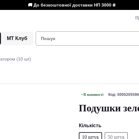
🚚 До безкоштовної доставки НП
3000 ₴
П
МТ Клуб
сатором (10 шт)
• В наявності
Код: 0000205596
Подушки зеле
Кількість
10 штук
50 штук