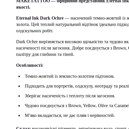
MAKETATTOO — офіційний представник Eternal Ink в 
якості.
Eternal Ink Dark Ochre
— насичений темно-жовтий із зе
золота. Цей теплий натуральний відтінок ідеально підход
олдскульних робіт.
Dark Ochre вирізняється високою щільністю та чудово в
насиченості після загоєння. Добре поєднується з Brown, 
палітру для глибини та тіней.
Особливості:
Темно-жовтий із землисто-золотим підтоном.
Підходить для портретів, олдскулу, неотраду та реалі
Зберігає насиченість і теплоту після загоєння.
Чудово поєднується з Brown, Yellow, Olive та Caramel
М’яко вкладається, не дає плям і нерівностей.
Склад:
високоякісні пігменти, деіонізована вода, спирт,