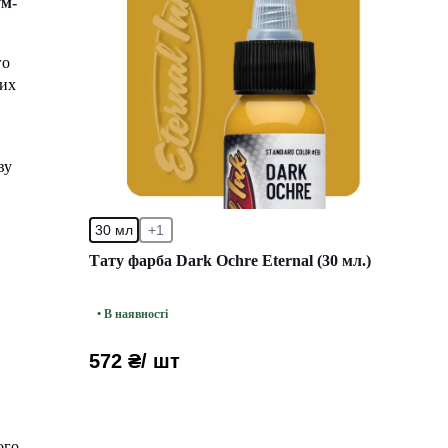
ум-
го
них
ву
30 мл
+1
Тату фарба Dark Ochre Eternal (30 мл.)
• В наявності
572 ₴
/ шт
ого