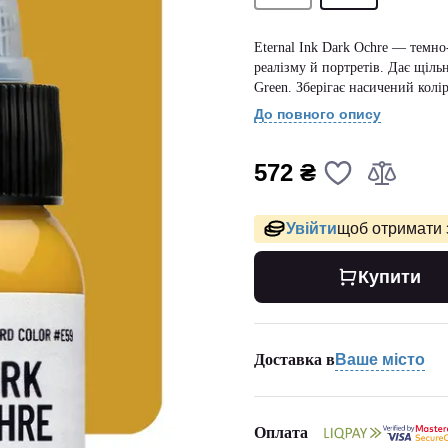
Eternal Ink Dark Ochre — темно
реалізму й портретів. Дає щільн
Green. Зберігає насичений колір
До повного опису
572 ₴
Увійти
щоб отримати 
Купити
Доставка в
Ваше місто
Оплата