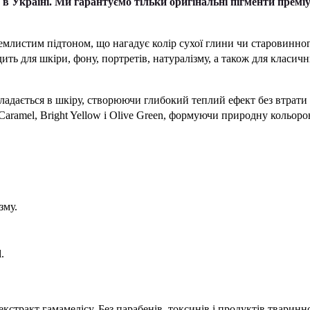
Україні. Ми гарантуємо тільки оригінальні пігменти премі
млистим підтоном, що нагадує колір сухої глини чи старовинно
ить для шкіри, фону, портретів, натуралізму, а також для класич
кладається в шкіру, створюючи глибокий теплий ефект без втрати
Caramel, Bright Yellow і Olive Green, формуючи природну кольоро
зму.
.
 екстракт гамамелісу. Без парабенів, токсинів і продуктів тваринн