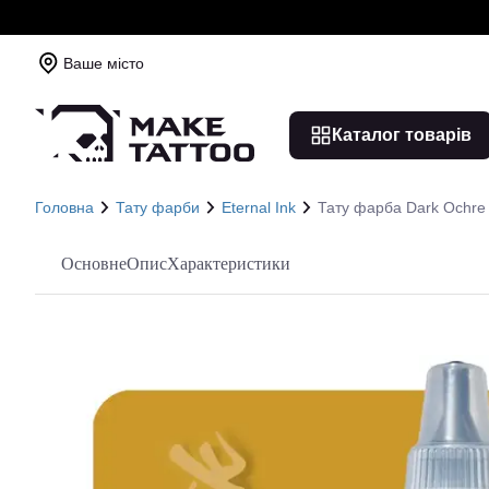
Ваше місто
Каталог товарів
Головна
Тату фарби
Eternal Ink
Тату фарба Dark Ochre E
Основне
Опис
Характеристики