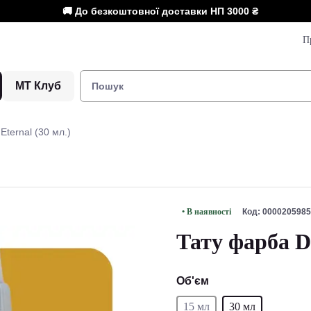
🚚 До безкоштовної доставки НП
3000 ₴
П
МТ Клуб
ternal (30 мл.)
• В наявності
Код: 0000205985
Тату фарба Da
Об'єм
15 мл
30 мл