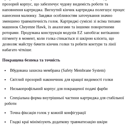
прозорий корпус, що забезпечує чудову видимість роботи та
наповнення картриджа. Вигнутий кінчик картриджа полегшує процес
нанесення малюнку. Завдяки особливостям заточування значно
зменшено травматичність голок. Картриджі сумісні зі всіма типами
машинок Cheyenne Hawk, їх аналогами та іншими поворотними
роторами. Продумана конструкція модулів EZ запобігає витіканню
пігменту в момент, коли голка стикається зі шкірою клієнта, що
дозволяє майстру бачити кінчик голки та робити контури та лінії
набагато чіткіше.
Покращена безпека та точність
Вбудована захисна мембрана (Safety Membrane System)
Світлий прозорий наконечник для кращої видимості голки
Низькопрофільний корпус для покращеної подачі фарби
Спеціальна форма внутрішньої частини картриджа для стабільної
роботи
Точна фіксація голок у кожній конфігурації
Гладкі краї мінімізують додаткову травматизацію шкіри