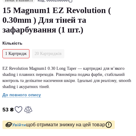
Немає в наявнсті
Код: 0000206066
15 Magnum1 EZ Revolution (
0.30mm ) Для тіней та
зафарбування (1 шт.)
Кількість
1 Картридж
20 Картриджів
EZ Revolution Magnum1 0.30 Long Taper — картриджі для м’якого
shading і плавних переходів. Рівномірна подача фарби, стабільний
контроль та делікатне насичення шкіри. Ідеальні для реалізму, smooth
shading і акуратних тіней.
До повного опису
53 ₴
щоб отримати знижку на цей товар
Увійти