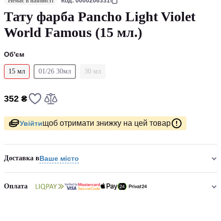
Немає в наявнсті
Код: 0000206331
Тату фарба Pancho Light Violet
World Famous (15 мл.)
Об'єм
15 мл
01/26 30мл
30 мл
352 ₴
щоб отримати знижку на цей товар
Увійти
Доставка в
Ваше місто
Оплата