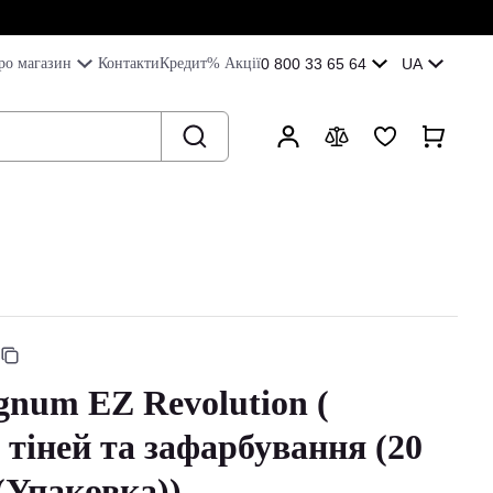
ро магазин
Контакти
Кредит
% Акції
0 800 33 65 64
UA
num EZ Revolution (
 тіней та зафарбування (20
(Упаковка))