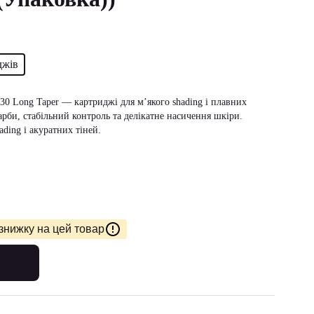
джів
30 Long Taper — картриджі для м’якого shading і плавних
арби, стабільний контроль та делікатне насичення шкіри.
ading і акуратних тіней.
знижку на цей товар