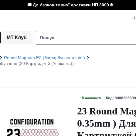
🚚 До безкоштовної доставки НП
3000 ₴
П
МТ Клуб
Round Magnum EZ (Зафарбування і тіні)
рбування (20 Картриджей (Упаковка))
• В наявності
Код: 0000206690
23 Round Mag
0.35mm ) Для
Картриджей 