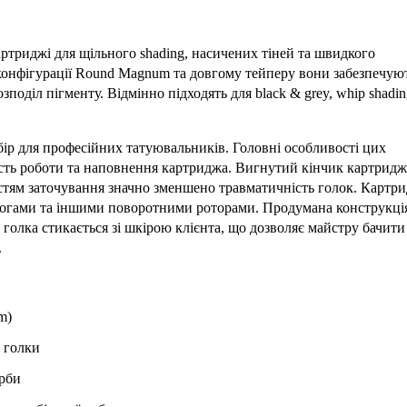
ртриджі для щільного shading, насичених тіней та швидкого
 конфігурації Round Magnum та довгому тейперу вони забезпечую
оділ пігменту. Відмінно підходять для black & grey, whip shadin
бір для професійних татуювальників. Головні особливості цих
ість роботи та наповнення картриджа. Вигнутий кінчик картридж
тям заточування значно зменшено травматичність голок. Картри
алогами та іншими поворотними роторами. Продумана конструкці
 голка стикається зі шкірою клієнта, що дозволяє майстру бачити
.
m)
 голки
арби