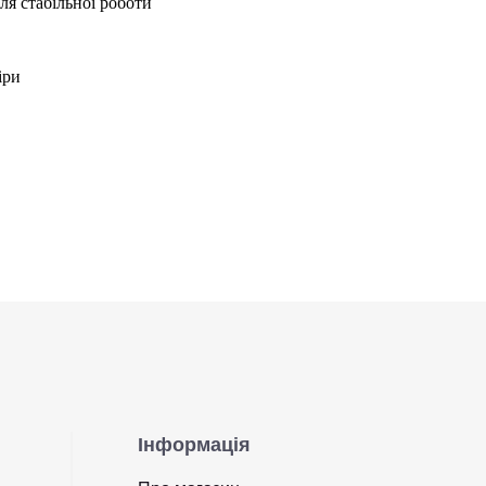
я стабільної роботи
іри
Інформація