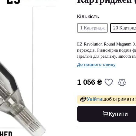
Кількість
1 Картридж
20 Картри
EZ Revolution Round Magnum 0.
переходів. Рівномірна подача ф
Ідеальні для реалізму, smooth sh
До повного опису
1 056 ₴
Увійти
щоб отримати 
Купити