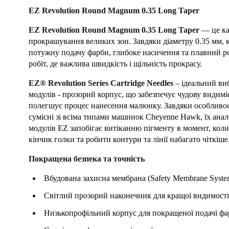
EZ Revolution Round Magnum 0.35 Long Taper
EZ Revolution Round Magnum 0.35 Long Taper
— це ка
прокрашування великих зон. Завдяки діаметру 0.35 мм,
потужну подачу фарби, глибоке насичення та плавний розп
робіт, де важлива швидкість і щільність прокрасу.
EZ® Revolution Series Cartridge Needles
– ідеальний ви
модулів - прозорий корпус, що забезпечує чудову видим
полегшує процес нанесення малюнку. Завдяки особливос
сумісні зі всіма типами машинок Cheyenne Hawk, їх ан
модулів EZ запобігає витіканню пігменту в момент, коли
кінчик голки та робити контури та лінії набагато чіткіше
Покращена безпека та точність
Вбудована захисна мембрана (Safety Membrane Syste
Світлий прозорий наконечник для кращої видимості
Низькопрофільний корпус для покращеної подачі ф