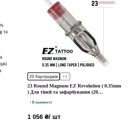
ть
g та
а
джі
я
20 Картриджів
+1
23 Round Magnum EZ Revolution ( 0.35mm
) Для тіней та зафарбування (20
Картриджей (Упаковка))
• В наявності
1 056 ₴
/ шт