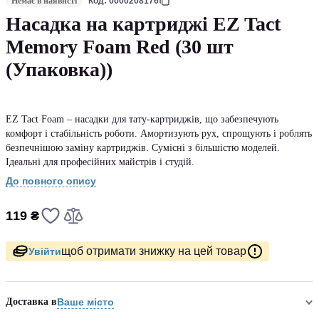
Немає в наявнсті
Код: 0000208176
Насадка на картриджі EZ Tact
Memory Foam Red (30 шт
(Упаковка))
EZ Tact Foam – насадки для тату-картриджів, що забезпечують
комфорт і стабільність роботи. Амортизують рух, спрощують і роблять
безпечнішою заміну картриджів. Сумісні з більшістю моделей.
Ідеальні для професійних майстрів і студій.
До повного опису
119 ₴
щоб отримати знижку на цей товар
Увійти
Доставка в
Ваше місто