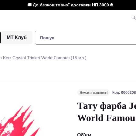
🚚 До безкоштовної доставки НП
3000 ₴
П
МТ Клуб
 Kerr Crystal Trinket World Famous (15 мл.)
Немає в наявнсті
Код: 000020
Тату фарба Je
World Famous
Об'єм