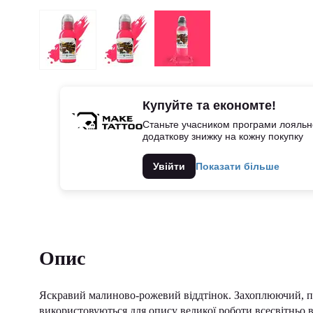
Купуйте та економте!
Станьте учасником програми лояльно
додаткову знижку на кожну покупку
Увійти
Показати більше
Опис
Яскравий малиново-рожевий віддтінок. Захоплюючий, пр
використовуються для опису великої роботи всесвітньо в