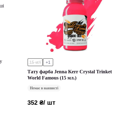
ші
у
15 мл
+1
Тату фарба Jenna Kerr Crystal Trinket
World Famous (15 мл.)
Немає в наявнсті
352 ₴
/ шт