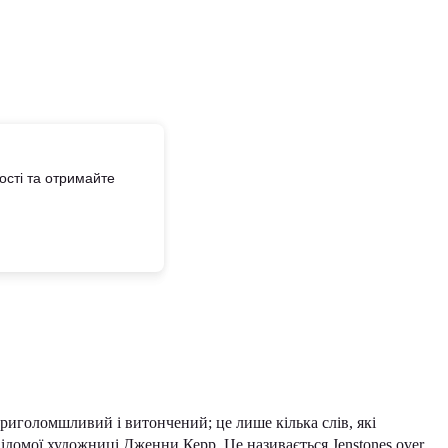
сті та отримайте
иголомшливий і витончений; це лише кілька слів, які
ідомої художниці Дженни Керр. Це називається Jenstones over