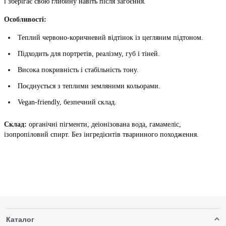
і зберігає свою глибину навіть після загоєння.
Особливості:
Теплий червоно-коричневий відтінок із цегляним підтоном.
Підходить для портретів, реалізму, губ і тіней.
Висока покривність і стабільність тону.
Поєднується з теплими земляними кольорами.
Vegan-friendly, безпечний склад.
Склад:
органічні пігменти, деіонізована вода, гамамеліс,
ізопропіловий спирт. Без інгредієнтів тваринного походження.
Каталог