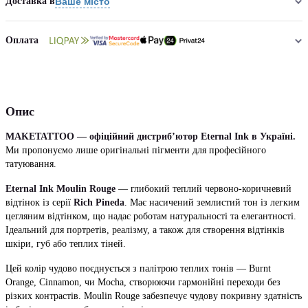
Доставка в
Ваше місто
Оплата
Опис
MAKETATTOO — офіційний дистриб’ютор Eternal Ink в Україні.
Ми пропонуємо лише оригінальні пігменти для професійного
татуювання.
Eternal Ink Moulin Rouge
— глибокий теплий червоно-коричневий
відтінок із серії
Rich Pineda
. Має насичений землистий тон із легким
цегляним відтінком, що надає роботам натуральності та елегантності.
Ідеальний для портретів, реалізму, а також для створення відтінків
шкіри, губ або теплих тіней.
Цей колір чудово поєднується з палітрою теплих тонів — Burnt
Orange, Cinnamon, чи Mocha, створюючи гармонійні переходи без
різких контрастів. Moulin Rouge забезпечує чудову покривну здатність