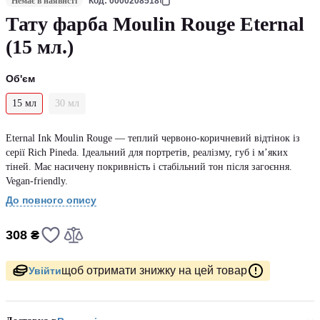
Немає в наявнсті
Код: 0000208518
Тату фарба Moulin Rouge Eternal
(15 мл.)
Об'єм
15 мл
30 мл
Eternal Ink Moulin Rouge — теплий червоно-коричневий відтінок із
серії Rich Pineda. Ідеальний для портретів, реалізму, губ і м’яких
тіней. Має насичену покривність і стабільний тон після загоєння.
Vegan-friendly.
До повного опису
308 ₴
щоб отримати знижку на цей товар
Увійти