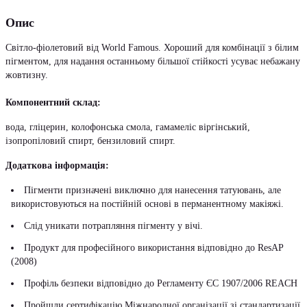
Опис
Cвітло-фіолетовий від World Famous. Хороший для комбінації з білим
пігментом, для надання останньому більшої стійкості усуває небажану
жовтизну.
Компонентний склад:
вода, гліцерин, колофонська смола, гамамеліс віргінський,
ізопропіловий спирт, бензиловий спирт.
Додаткова інформація:
Пігменти призначені виключно для нанесення татуювань, але
використовуються на постійній основі в перманентному макіяжі.
Слід уникати потрапляння пігменту у вічі.
Продукт для професійного використання відповідно до ResAP
(2008)
Профіль безпеки відповідно до Регламенту ЄС 1907/2006 REACH
Пройшли сертифікацію Міжнародної організації зі стандартизації