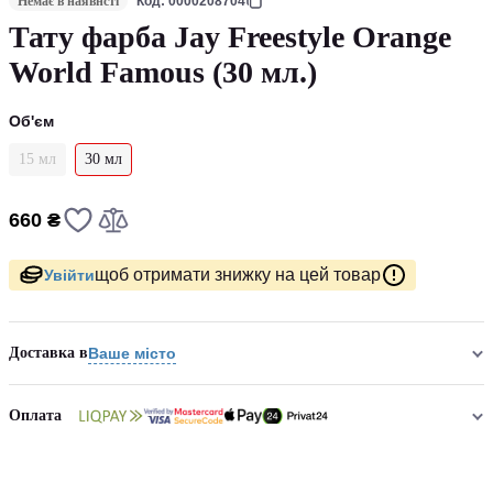
Немає в наявнсті
Код: 0000208704
Тату фарба Jay Freestyle Orange
World Famous (30 мл.)
Об'єм
15 мл
30 мл
660 ₴
щоб отримати знижку на цей товар
Увійти
Доставка в
Ваше місто
Оплата