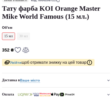
Немає в наявнсті
Код: 0000208721
Тату фарба KOI Orange Master
Mike World Famous (15 мл.)
Об'єм
15 мл
30 мл
352 ₴
щоб отримати знижку на цей товар
Увійти
Доставка в
Ваше місто
Оплата