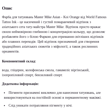
Опис
Фарба для татуювань Master Mike Asian - Koi Orange від World Famous
Tattoo Ink - це насичений і густий помаранчевий відтінок з
азіатського сета тату-майстра Master Mike. Відтінок просто вражає
своєю неймовірною глибиною і концентрацією кольору, що дозволяє
розбавляти його з білою Фаркою для отримання світліших відтінків
або плавних переходів. Цей відтінок призначений для створення
традиційних азіатських сюжетів з міфології, а також рослинних
орнаментів.
Компонентний склад:
вода, гліцерин, колофонська смола, гамамеліс віргінський,
ізопропіловий спирт, бензиловий спирт.
Додаткова інформація:
Пігменти призначені виключно для нанесення татуювань, але
використовуються на постійній основі в перманентному макіяжі.
Слід уникати потрапляння пігменту у вічі.