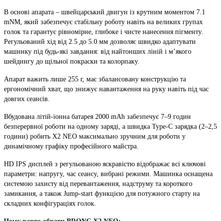
В основі апарата – швейцарський двигун із крутним моментом 7.1
mNM, який забезпечує стабільну роботу навіть на великих групах
голок та гарантує рівномірне, глибоке і чисте нанесення пігменту.
Регульований хід від 2.5 до 5.0 мм дозволяє швидко адаптувати
машинку під будь-які завдання: від найтонших ліній і м’якого
шейдингу до щільної покраски та колорпаку.
Апарат важить лише 255 г, має збалансовану конструкцію та
ергономічний хват, що знижує навантаження на руку навіть під час
довгих сеансів.
Вбудована літій-іонна батарея 2000 mAh забезпечує 7–9 годин
безперервної роботи на одному заряді, а швидка Type-C зарядка (2–2,5
години) робить X2 NEO максимально зручним для роботи у
динамічному графіку професійного майстра.
HD IPS дисплей з регульованою яскравістю відображає всі ключові
параметри: напругу, час сеансу, вибрані режими. Машинка оснащена
системою захисту від перевантаження, надструму та короткого
замикання, а також Jump-start функцією для потужного старту на
складних конфігураціях голок.