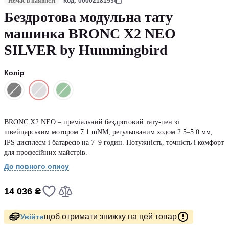
Немає в наявнсті
Код: 0000218153
Бездротова модульна тату
машинка BRONC X2 NEO
SILVER by Hummingbird
Колір
BRONC X2 NEO – преміальний бездротовий тату-пен зі
швейцарським мотором 7.1 mNM, регульованим ходом 2.5–5.0 мм,
IPS дисплеєм і батареєю на 7–9 годин. Потужність, точність і комфорт
для професійних майстрів.
До повного опису
14 036 ₴
щоб отримати знижку на цей товар
Увійти