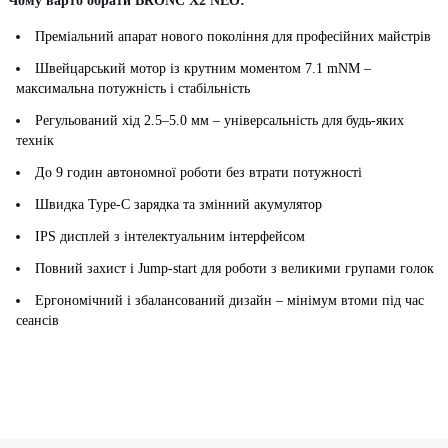
Чому варто обрати BRONC X2 NEO:
Преміальний апарат нового покоління для професійних майстрів
Швейцарський мотор із крутним моментом 7.1 mNM –
максимальна потужність і стабільність
Регульований хід 2.5–5.0 мм – універсальність для будь-яких
технік
До 9 годин автономної роботи без втрати потужності
Швидка Type-C зарядка та змінний акумулятор
IPS дисплей з інтелектуальним інтерфейсом
Повний захист і Jump-start для роботи з великими групами голок
Ергономічний і збалансований дизайн – мінімум втоми під час
сеансів