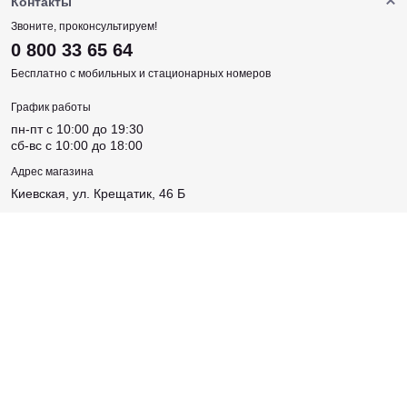
Контакты
Звоните, проконсультируем!
оттенок – черный или белый, хотя для эффективной
0 800 33 65 64
работы нужны оба цвета.
Бесплатно с мобильных и стационарных номеров
объем – от 30 мл до 240 мл, например, черной краски
График работы
всегда нужно больше, а белая может расходоваться
пн-пт c 10:00 до 19:30
немного медленнее.
сб-вс c 10:00 до 18:00
Адрес магазина
Каждая бутылка
Киевская, ул. Крещатик, 46 Б
тату краски
Соцсети
запечатана термосваркой и имеет плотно
закручивающуюся крышку, хорошо защищающую от
открытия.
Купить тату краску Allegory в
Создано
MakeTattoo
Sense Production