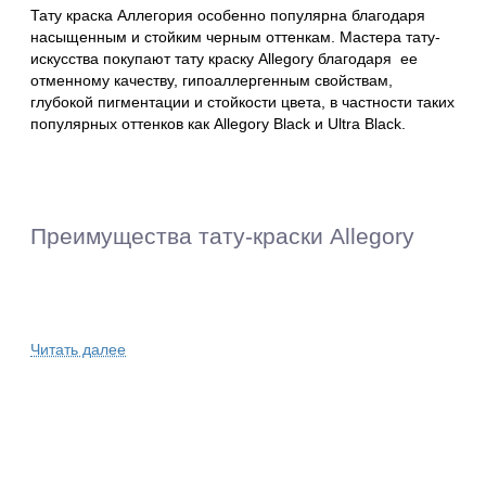
Тату краска Аллегория особенно популярна благодаря
насыщенным и стойким черным оттенкам. Мастера тату-
искусства покупают тату краску Allegory благодаря ее
отменному качеству, гипоаллергенным свойствам,
глубокой пигментации и стойкости цвета, в частности таких
популярных оттенков как Allegory Black и Ultra Black.
Преимущества тату-краски Allegory
Allegory Ink — тату-краска номер один среди
производителей профессиональных пигментов. Это
Читать далее
надежная линия гладких, однородных жидкодисперсных
чернил, которые имеют стойкую и безопасную для
здоровья основу.
Краска Аллегория - это высококачественный продукт,