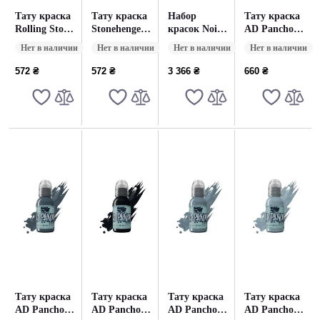
Тату краска
Тату краска
Набор
Тату краска
Rolling Stone
Stonehenge
красок Noire
AD Pancho
World
World
Jarlier Silver
Pastel Grey 4
Нет в наличии
Нет в наличии
Нет в наличии
Нет в наличии
Famous (30
Famous (30
World
World
мл)
мл.)
Famous (30
Famous (30
572 ₴
572 ₴
3 366 ₴
660 ₴
мл)
мл.)
Тату краска
Тату краска
Тату краска
Тату краска
AD Pancho
AD Pancho
AD Pancho
AD Pancho