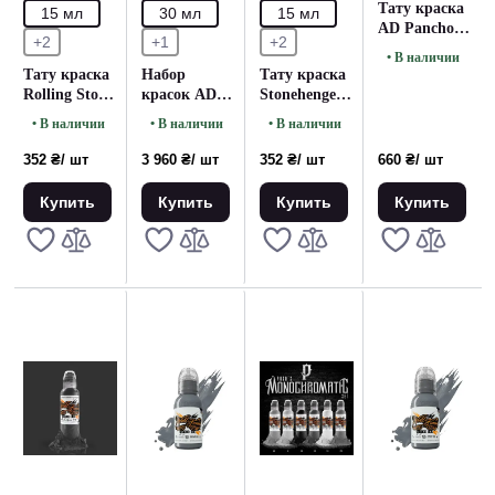
Тату краска
15 мл
30 мл
15 мл
AD Pancho
+2
+1
+2
Pastel Grey 5
• В наличии
World
Тату краска
Набор
Тату краска
Famous (30
Rolling Stone
красок AD
Stonehenge
мл.)
World
PANCHO
World
• В наличии
• В наличии
• В наличии
Famous (15
PASTEL
Famous (15
мл)
GREYS SET
мл)
352 ₴
/ шт
3 960 ₴
/ шт
352 ₴
/ шт
660 ₴
/ шт
World
Famous (30
Купить
Купить
Купить
Купить
мл.)