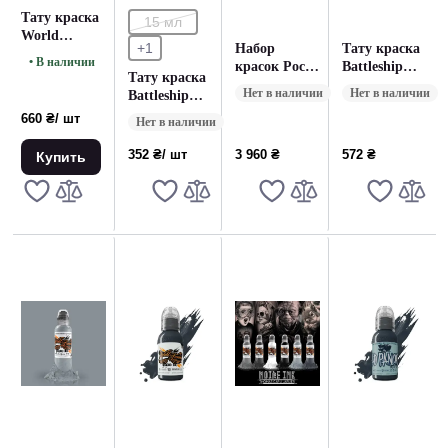
Тату краска
15 мл
World
+1
Набор
Тату краска
Famous Ink
• В наличии
красок Poch
Battleship
Monochromatic
Тату краска
Monochromatic
Grey World
2B (30 мл.)
Нет в наличии
Нет в наличии
Battleship
WorldFamous
Famous (30
Grey World
660 ₴
/ шт
(30 мл)
мл.)
Нет в наличии
Famous (15
мл)
352 ₴
/ шт
3 960 ₴
572 ₴
Купить