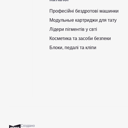
Професійні бездротові машинки
Модульные картриджи для тату
Лідери пігментів у свті
Косметика та засоби безпеки
Блоки, педалі та кліпи
Создано