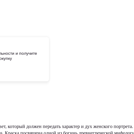
ьности и получите
окупку
вет, который должен передать характер и дух женского портрета.
sas. Краска посвящена одной из богинь древнегреческой мифолог