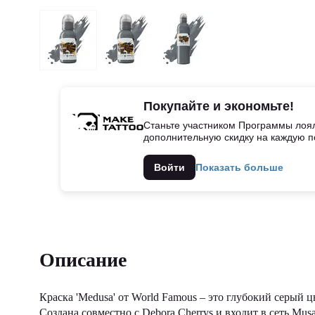
Покупайте и экономьте!
Станьте участником Программы лоял
дополнительную скидку на каждую п
Войти
Показать больше
Описание
Краска 'Medusa' от World Famous – это глубокий серый ц
Создана совместно с Debora Cherrys и входит в сеть Mu