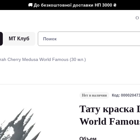
🚚 До безкоштовної доставки НП
3000 ₴
О 
МТ Клуб
rah Cherry Medusa World Famous (30 мл.)
Нет в наличии
Код: 00002047
Тату краска 
World Famous
Объем