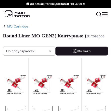
🚚 До безкоштовної доставки НП
3000 ₴
MO Cartridge
Round Liner MO GEN2( Контурные )
20 товаров
По популярности
Фильтр
1
1
1
1