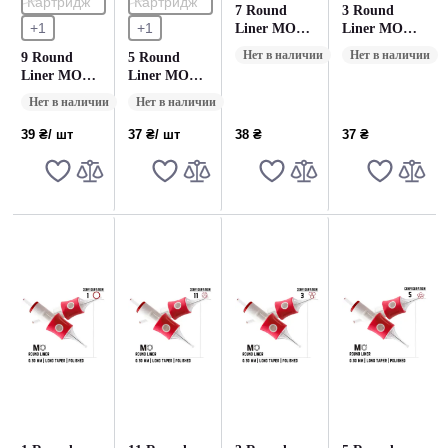
Картридж
Картридж
7 Round
3 Round
+1
+1
Liner MO
Liner MO
GEN2 (0.30)
GEN2 (0.25)
Нет в наличии
Нет в наличии
9 Round
5 Round
Контурные
Контурные
Liner MO
Liner MO
картриджи -
картриджи -
GEN2 (0.30)
GEN2 (0.25)
1 Картридж
1 Картридж
Нет в наличии
Нет в наличии
Контурные
Контурные
картриджи -
картриджи -
39 ₴
/ шт
37 ₴
/ шт
38 ₴
37 ₴
1 Картридж
1 Картридж