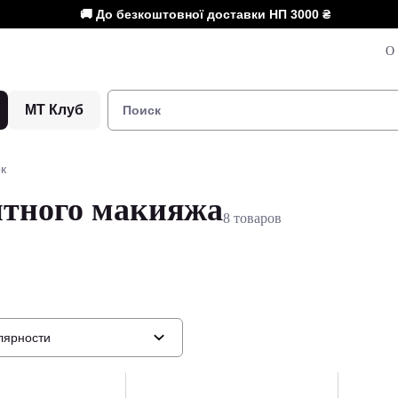
🚚 До безкоштовної доставки НП
3000 ₴
О 
МТ Клуб
к
нтного макияжа
8 товаров
лярности