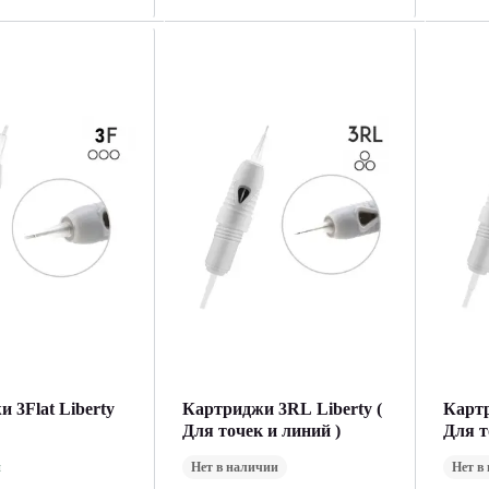
 3Flat Liberty
Картриджи 3RL Liberty (
Картр
Для точек и линий )
Для т
и
Нет в наличии
Нет в