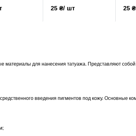
т
25 ₴
/ шт
25 ₴
е материалы для нанесения татуажа. Представляют собой 
средственного введения пигментов под кожу. Основные ко
м;