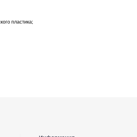
кого пластика;
попадание в корпус
уатационный срок оборудования.
отличаются по таким параметрам:
и тонких, детализированных элементов в макияже. Плоские