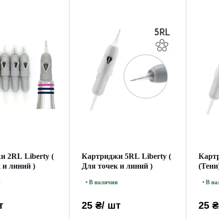
 2RL Liberty (
Картриджи 5RL Liberty (
Картр
 и линий )
Для точек и линий )
(Тени
и
• В наличии
• В н
т
25 ₴
/ шт
25 ₴