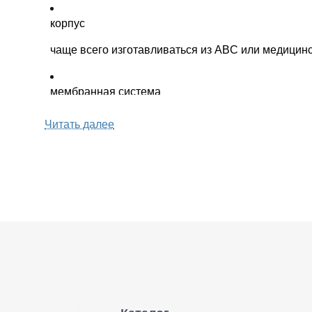
корпус
чаще всего изготавливаться из ABC или медицинс
мембранная система
удержания предотвращает утечку пигмента и его 
Читать далее
машинки для перманентного макияжа
или ручки манипулы, тем самым продлевая экспл
Виды картриджей для татуажа
Одноразовые модули для перманентного макияжа 
Тип.
Конструкция круглых спаек удобна для прорисовк