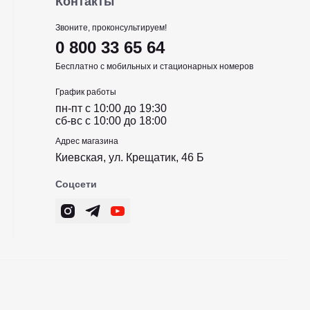
Контакты
Звоните, проконсультируем!
0 800 33 65 64
Бесплатно с мобильных и стационарных номеров
 мм (#12). Таких конфигураций вполне достаточно д
График работы
ого метода.
пн-пт c 10:00 до 19:30
сб-вс c 10:00 до 18:00
Адрес магазина
Киевская, ул. Крещатик, 46 Б
азателя иглы бывают
Соцсети
ие гарантирует:
оятельно.