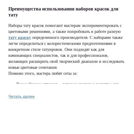
Преимущества использования наборов красок для
тату
Наборы тату красок помогают мастерам экспериментировать с
цветовыми решениями, а также попробовать в работе разную
тату краску
определенного производителя. С наборами также
легче определиться с колористическими предпочтениями в
конкретном стиле татуировок. Они подходят как для
начинающих специалистов, так и для профессионалов,
желающих расширить свой творческий диапазон и исследовать
новые цветовые сочетания.
Помимо этого, мастера любят сеты за:
Разнообразие оттенков – готовые цветовые палитры для
создания качественных татуировок.
Читать далее
Совместимость – пигменты из набора легко смешиваются,
создавая плавные переходы.
Гарантированное качество – сертифицированные краски,
обеспечивающие яркие, стойкие цвета.
Экономию – приобретение набора выгоднее, чем покупка