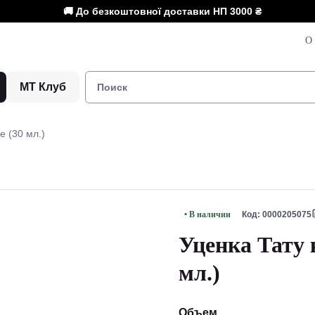
🚚 До безкоштовної доставки НП
3000 ₴
О 
МТ Клуб
e (30 мл.)
• В наличии
Код: 0000205075
Уценка Тату к
мл.)
Объем