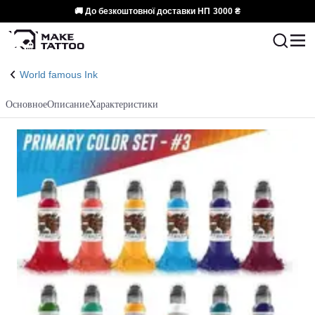
🚚 До безкоштовної доставки НП
3000 ₴
World famous Ink
Основное
Описание
Характеристики