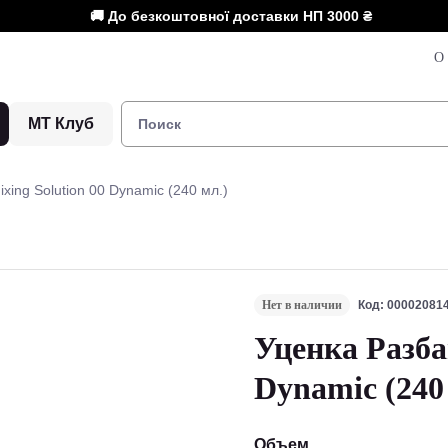
🚚 До безкоштовної доставки НП
3000 ₴
О 
МТ Клуб
xing Solution 00 Dynamic (240 мл.)
Нет в наличии
Код: 00002081
Уценка Разба
Dynamic (240
Объем