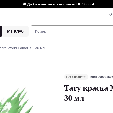
🚚 До безкоштовної доставки НП
3000 ₴
О 
МТ Клуб
arita World Famous – 30 мл
Нет в наличии
Код: 00002150
Тату краска 
30 мл