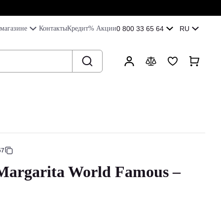
магазине
Контакты
Кредит
% Акции
0 800 33 65 64
RU
57
Margarita World Famous –