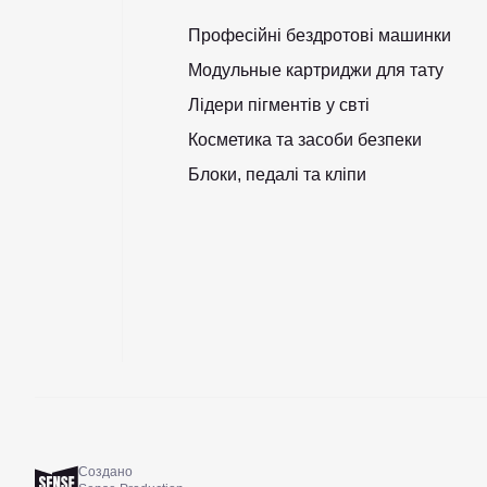
Професійні бездротові машинки
Модульные картриджи для тату
Лідери пігментів у свті
Косметика та засоби безпеки
Блоки, педалі та кліпи
Создано