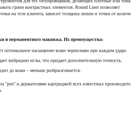
струментом для тех татуировщиков, делающих плотные или тонк
вать грани контрастных элементов. Round Liner позволяет
точки на теле клиента, зависит толщина линии и точки от количе
вки и перманентного макияжа. Их преимущества:
ет оптимальное насыщение кожи чернилами при каждом ударе.
щает вибрацию иглы, что придает дополнительную точность.
одит до кожи – меньше разбрызгивается.
''pen'' и держателями картриджей всех известных производите
.