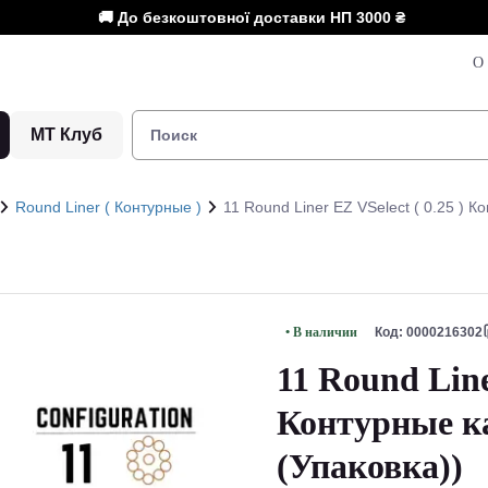
🚚 До безкоштовної доставки НП
3000 ₴
О 
МТ Клуб
Round Liner ( Контурные )
11 Round Liner EZ VSelect ( 0.25 ) 
• В наличии
Код: 0000216302
11 Round Line
Контурные к
(Упаковка))