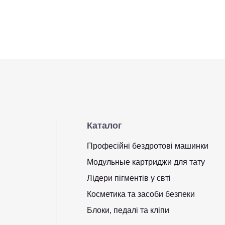
Каталог
Професійні бездротові машинки
Модульные картриджи для тату
Лідери пігментів у свті
Косметика та засоби безпеки
Блоки, педалі та кліпи