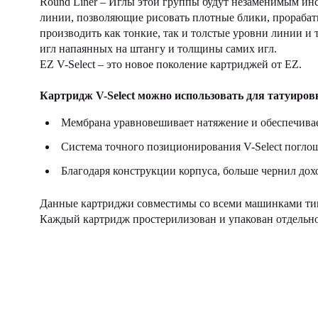
Round Liner – Иглы этой группы будут незаменимым ин
линии, позволяющие рисовать плотные блики, прорабаты
производить как тонкие, так и толстые уровни линии и 
игл напаянных на штангу и толщины самих игл.
EZ V-Select – это новое поколение картриджей от EZ.
Картридж V-Select можно использовать для татуиро
Мембрана уравновешивает натяжение и обеспечива
Система точного позиционирования V-Select погло
Благодаря конструкции корпуса, больше чернил дох
Данные картриджи совместимы со всеми машинками типа 
Каждый картридж простерилизован и упакован отдельно