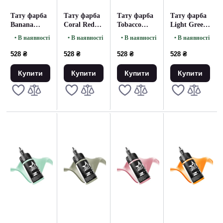
Тату фарба
Тату фарба
Тату фарба
Тату фарба
Banana
Coral Red
Tobacco
Light Green
Yellow
UNISTAR
Brown
UNISTAR
• В наявності
• В наявності
• В наявності
• В наявності
UNISTAR
COLORS -
UNISTAR
COLORS -
COLORS -
30ML
COLORS -
30ML
528 ₴
528 ₴
528 ₴
528 ₴
30ML
30ML
Купити
Купити
Купити
Купити