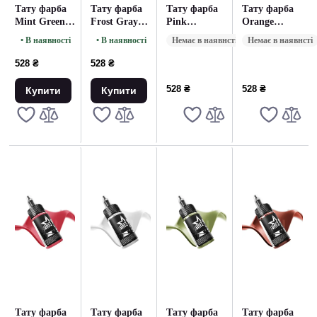
Тату фарба
Тату фарба
Тату фарба
Тату фарба
Mint Green
Frost Gray
Pink
Orange
UNISTAR
UNISTAR
UNISTAR
UNISTAR
• В наявності
• В наявності
Немає в наявнсті
Немає в наявнсті
COLORS -
COLORS -
COLORS -
COLORS -
30ML
30ML
30ML
30ML
528 ₴
528 ₴
528 ₴
528 ₴
Купити
Купити
Тату фарба
Тату фарба
Тату фарба
Тату фарба