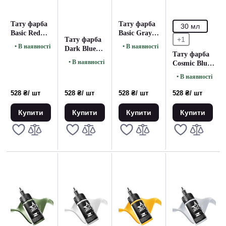
Тату фарба
Тату фарба
30 мл
Basic Red
Basic Gray
+1
Тату фарба
UNISTAR
Medium
• В наявності
• В наявності
Dark Blue
COLORS -
Dark
Тату фарба
UNISTAR
30ML
UNISTAR
• В наявності
Cosmic Blue
COLORS -
COLORS -
UNISTAR
30ML
• В наявності
30ML
COLORS -
30ML
528 ₴
/ шт
528 ₴
/ шт
528 ₴
/ шт
528 ₴
/ шт
Купити
Купити
Купити
Купити