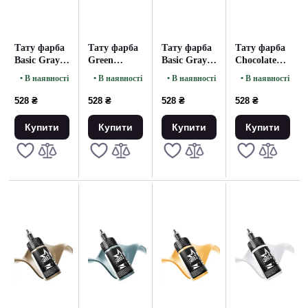
Тату фарба
Тату фарба
Тату фарба
Тату фарба
Basic Gray
Green
Basic Gray
Chocolate
Medium
Whisper
Dark
UNISTAR
• В наявності
• В наявності
• В наявності
• В наявності
UNISTAR
UNISTAR
UNISTAR
COLORS -
COLORS -
COLORS -
COLORS -
30ML
528 ₴
528 ₴
528 ₴
528 ₴
30ML
30ML
30ML
Купити
Купити
Купити
Купити