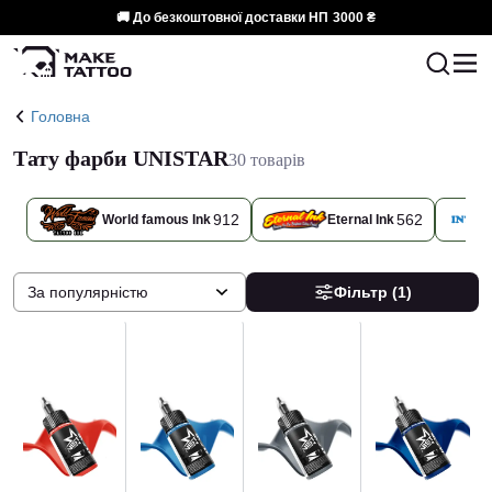
🚚 До безкоштовної доставки НП
3000 ₴
Головна
Тату фарби UNISTAR
30 товарів
912
562
World famous Ink
Eternal Ink
За популярністю
Фільтр
(1)