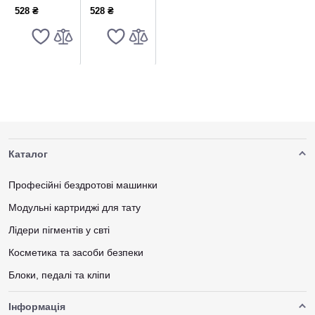
30ML
30ML
528 ₴
528 ₴
Каталог
Професійні бездротові машинки
Модульні картриджі для тату
Лідери пігментів у свті
Косметика та засоби безпеки
Блоки, педалі та кліпи
Інформація