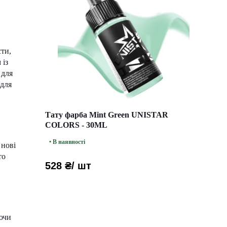
сти,
 із
 для
 для
Тату фарба Mint Green UNISTAR
COLORS - 30ML
• В наявності
 нові
то
528 ₴
/ шт
уючи