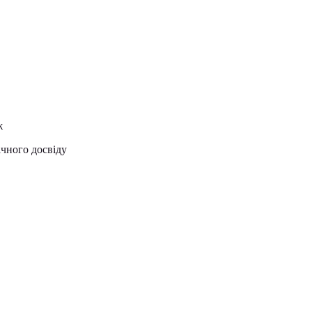
дж
ічного досвіду