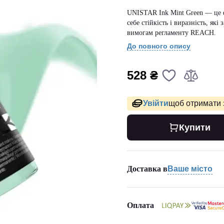
UNISTAR Ink Mint Green — це ф
себе стійкість і виразність, я
вимогам регламенту REACH.
До повного опису
528 ₴
Увійти
щоб отримати 
Купити
Доставка в
Ваше місто
Оплата