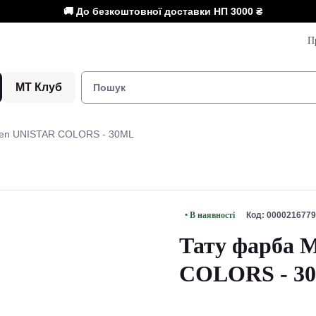
🚚 До безкоштовної доставки НП
3000 ₴
П
МТ Клуб
een UNISTAR COLORS - 30ML
• В наявності
Код: 0000216779
Тату фарба 
COLORS - 3