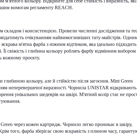
м'ятного кольору. Відкрийте для себе стійкість і виразність, які
вішим вимогам регламенту REACH.
м складом і консистенцією. Провели численні дослідження та те
повідатимуть очікуванням найвимогливіших тату-майстрів. Одним
е яскрава м'ятна фарба з ніжним відтінком, яка ідеально підходить
. Її свіжість і глибина кольору роблять фарбу відмінним вибором
ть кожному проєкту.
и глибиною кольору, але й стійкістю після загоєння. Mint Green
нням неперевершеної виразності. Чорнила UNISTAR відкривають
орення унікальних шедеврів на шкірі. М'ятний колір стає не прос
атуювання.
Green через кожен картридж. Чорнило легко проникає в шкіру,
 Крім того, фарба зберігає свою яскравість з плином часу, гарант