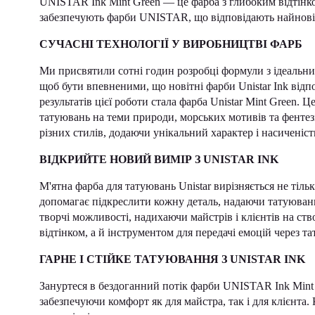
UNISTAR Ink Mint Green — це фарба з глибоким відтінком 
забезпечують фарби UNISTAR, що відповідають найно
СУЧАСНІ ТЕХНОЛОГІЇ У ВИРОБНИЦТВІ ФАРБ
Ми присвятили сотні годин розробці формули з ідеальни
щоб бути впевненими, що новітні фарби Unistar Ink від
результатів цієї роботи стала фарба Unistar Mint Green. Ц
татуювань на теми природи, морських мотивів та фентезі
різних стилів, додаючи унікальний характер і насиченіс
ВІДКРИЙТЕ НОВИЙ ВИМІР З UNISTAR INK
М'ятна фарба для татуювань Unistar вирізняється не тільк
допомагає підкреслити кожну деталь, надаючи татуюва
творчі можливості, надихаючи майстрів і клієнтів на ств
відтінком, а й інструментом для передачі емоцій через т
ГАРНЕ І СТІЙКЕ ТАТУЮВАННЯ З UNISTAR INK
Зануртеся в бездоганний потік фарби UNISTAR Ink Mint 
забезпечуючи комфорт як для майстра, так і для клієнта.