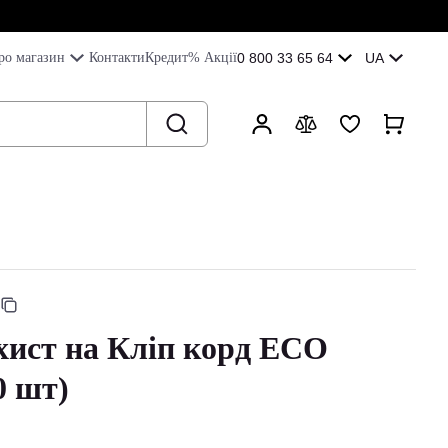
ро магазин
Контакти
Кредит
% Акції
0 800 33 65 64
UA
хист на Кліп корд ECO
 шт)