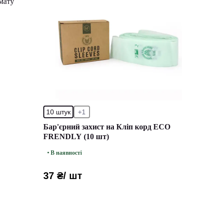
мату
10 штук
+1
Бар'єрний захист на Кліп корд ECO
FRENDLY (10 шт)
• В наявності
37 ₴
/ шт