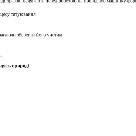
и одноразові надягають перед роботою на провід або машинку фор
оцесу татуювання
магаючи зберегти його чистим
.
одять природі