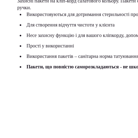
Захисні пакети на кліп-корд салатового кольору. Пакет
ручки.
Використовуються для дотримання стерильності пр
Для створення відчуття чистоти у клієнта
Несе захисну функцію і для вашого кліпкорду, допо
Прості у використанні
Використання пакетів – санітарна норма татуювання
Пакети, що повністю саморозкладаються - не шк