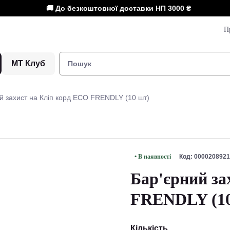
🚚 До безкоштовної доставки НП
3000 ₴
П
МТ Клуб
й захист на Кліп корд ECO FRENDLY (10 шт)
• В наявності
Код: 0000208921
Бар'єрний за
FRENDLY (10
Кількість