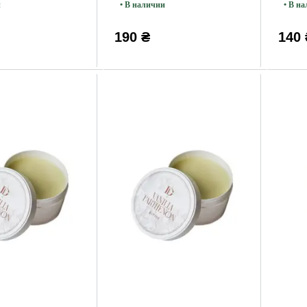
и
• В наличии
• В н
190 ₴
140 