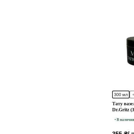
300 мл
Тату вазе
Dr.Gritz (
• В наличи
355 ₴
/ 