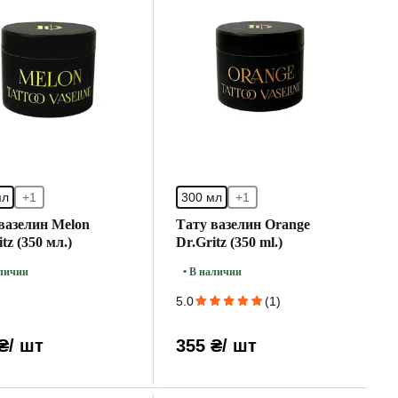
мл
+1
300 мл
+1
вазелин Melon
Тату вазелин Orange
tz (350 мл.)
Dr.Gritz (350 ml.)
аличии
• В наличии
5.0
(1)
₴
/ шт
355 ₴
/ шт