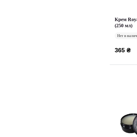
Крем Roya
(250 мл)
Нет в нали
365 ₴