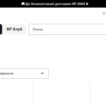
🚚 До безкоштовної доставки НП
3000 ₴
О 
МТ Клуб
лярности