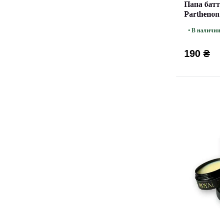
Папа батт
Parthenon 
• В наличи
190 ₴