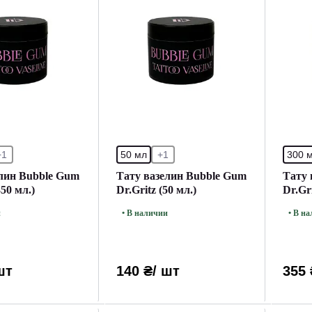
+1
50 мл
+1
300 
елин Bubble Gum
Тату вазелин Bubble Gum
Тату 
350 мл.)
Dr.Gritz (50 мл.)
Dr.Gri
и
• В наличии
• В н
шт
140 ₴
/ шт
355 