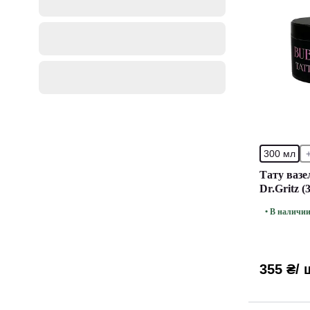
300 мл
Тату ваз
Dr.Gritz (
• В наличи
355 ₴
/ 