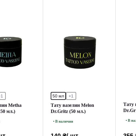
+1
50 мл
+1
Тату 
лин Metha
Тату вазелин Melon
Dr.Gri
350 мл.)
Dr.Gritz (50 мл.)
• В н
и
• В наличии
шт
140 ₴
/ шт
355 