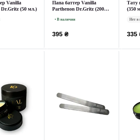
ер Vanilla
Папа баттер Vanilla
Тату 
Dr.Gritz (50 мл.)
Parthenon Dr.Gritz (200
(350 м
мл.)
и
• В наличии
Нет в
395 ₴
335 