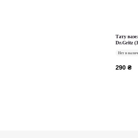
Тату ваз
Dr.Gritz (
Нет в нали
290 ₴