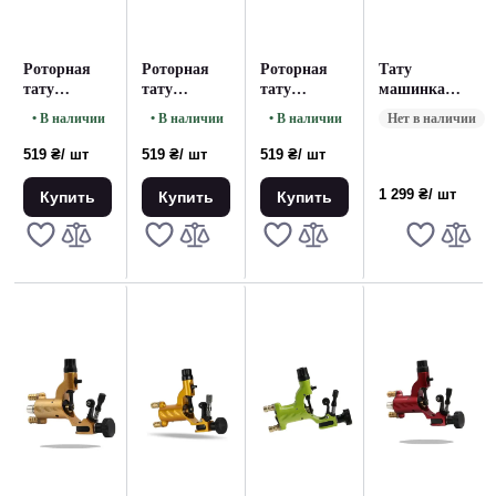
Роторная
Роторная
Роторная
Тату
тату
тату
тату
машинка
машинка
машинка
машинка
Stigma
• В наличии
• В наличии
• В наличии
Нет в наличии
Rotary
Rotary
Rotary
Rotary Red
Machine
Machine Red
Machine Blue
519 ₴
/ шт
519 ₴
/ шт
519 ₴
/ шт
Black
1 299 ₴
/ шт
Купить
Купить
Купить