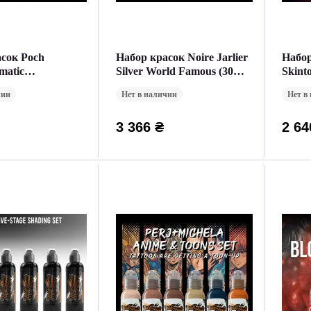
сок Poch
Набор красок Noire Jarlier
Набор
matic
Silver World Famous (30
Skint
us (30 мл)
мл)
30ml. 
чии
Нет в наличии
Нет в
3 366 ₴
2 64