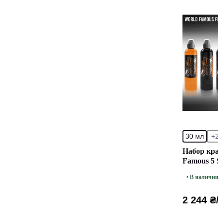
30 мл
+
Набор кра
Famous 5 
(30 мл)
• В наличи
2 244 ₴