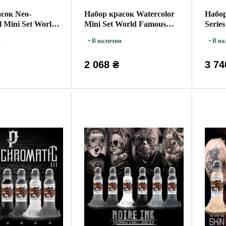
сок Neo-
Набор красок Watercolor
Набор
l Mini Set World
Mini Set World Famous
Serie
0мл
30мл
30мл
и
• В наличии
• В н
2 068 ₴
3 74