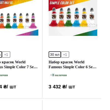
л
+1
30 мл
+1
 красок World
Набор красок World
s Simple Color 7 Set
Famous Simple Color 6 Set
л)
(30 мл.)
аличии
• В наличии
4 ₴
/ шт
3 432 ₴
/ шт