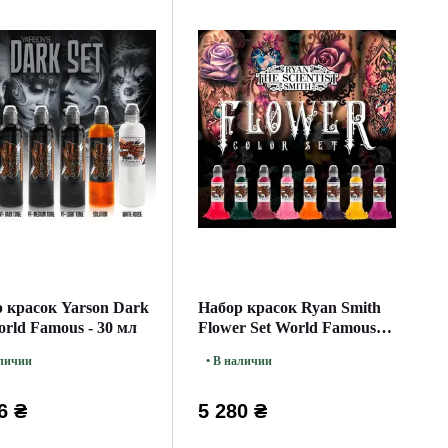
 красок Yarson Dark
Набор красок Ryan Smith
orld Famous - 30 мл
Flower Set World Famous
(30 мл)
аличии
• В наличии
6 ₴
5 280 ₴