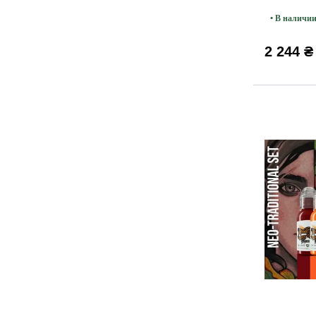
30мл
• В наличи
2 244 ₴