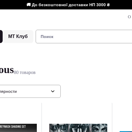
🚚 До безкоштовної доставки НП
3000 ₴
О 
МТ Клуб
ous
80 товаров
лярности