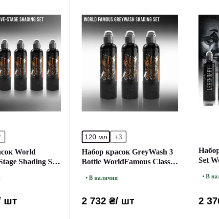
2
120 мл
+3
Набор
сок World
Набор красок GreyWash 3
Set W
Stage Shading Set
Bottle WorldFamous Classic
(120 мл.)
• В н
и
• В наличии
/ шт
2 732 ₴
/ шт
2 37