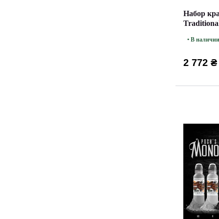
Набор кра
Traditiona
Famous 3
• В наличи
2 772 ₴