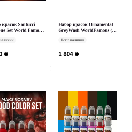
 красок Santucci
Набор красок Ornamental
one Set World Famous
GreyWash WorldFamous (30
(30 мл.)
мл.)
 наличии
Нет в наличии
0 ₴
1 804 ₴