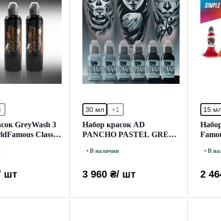
3
30 мл
+1
15 м
асок GreyWash 3
Набор красок AD
Набор
rldFamous Classic
PANCHO PASTEL GREYS
Famou
SET World Famous (30 мл.)
(15 м
и
• В наличии
• В н
/ шт
3 960 ₴
/ шт
2 46