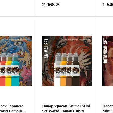
2 068 ₴
1 54
сок Japanese
Набор красок Animal Mini
Набор
World Famous
Set World Famous 30мл
Mini 