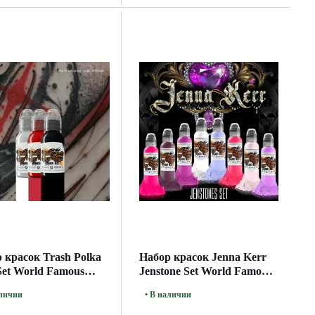
 красок Trash Polka
Набор красок Jenna Kerr
Set World Famous
Jenstone Set World Famous
(30 мл.)
аличии
• В наличии