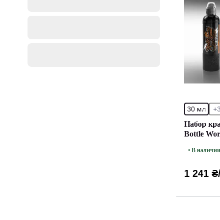
30 мл
+
Набор кр
Bottle Wo
(30 мл.)
• В наличи
1 241 ₴