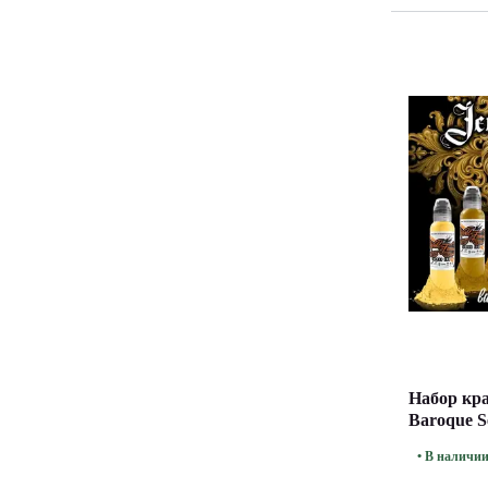
Набор кра
Baroque S
(30 мл.)
• В наличи