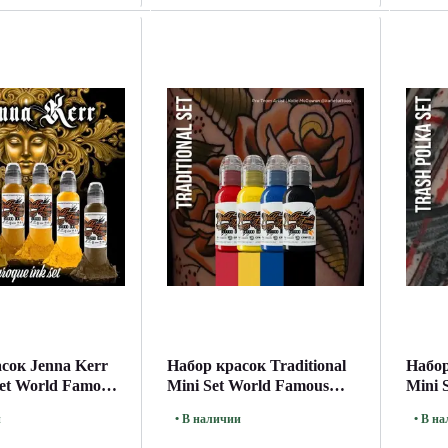
сок Jenna Kerr
Набор красок Traditional
Набор
et World Famous
Mini Set World Famous
Mini 
30мл
30мл
и
• В наличии
• В н