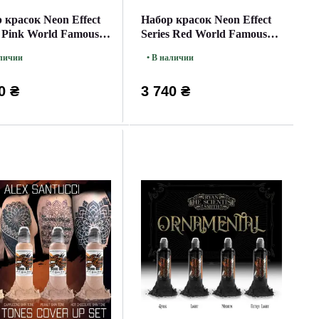
 красок Neon Effect
Набор красок Neon Effect
s Pink World Famous
Series Red World Famous
30мл
аличии
• В наличии
0 ₴
3 740 ₴