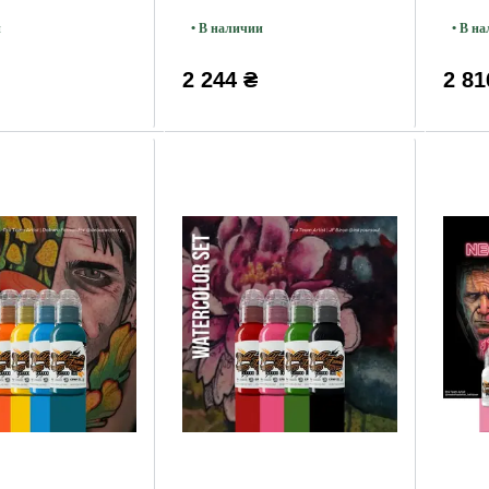
30мл
и
• В наличии
• В н
2 244 ₴
2 81