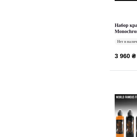
Набор кра
Monochro
WorldFamo
Нет в нали
3 960 ₴