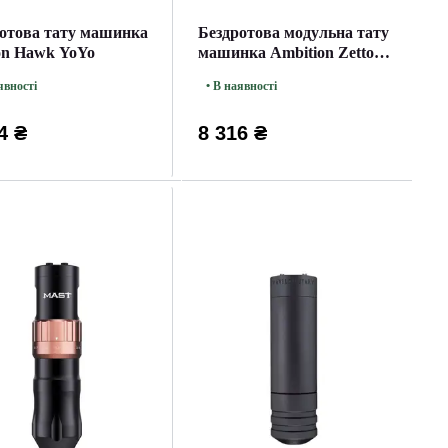
отова тату машинка
Бездротова модульна тату
on Hawk YoYo
машинка Ambition Zetton
Gold
явності
• В наявності
4 ₴
8 316 ₴