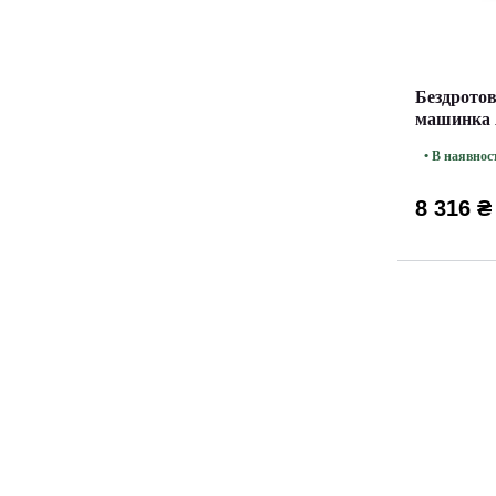
Бездротов
машинка A
Silver
• В наявнос
8 316 ₴