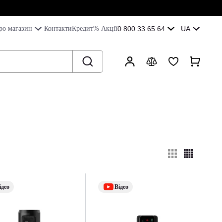
ро магазин
Контакти
Кредит
% Акції
0 800 33 65 64
UA
ідео
Відео