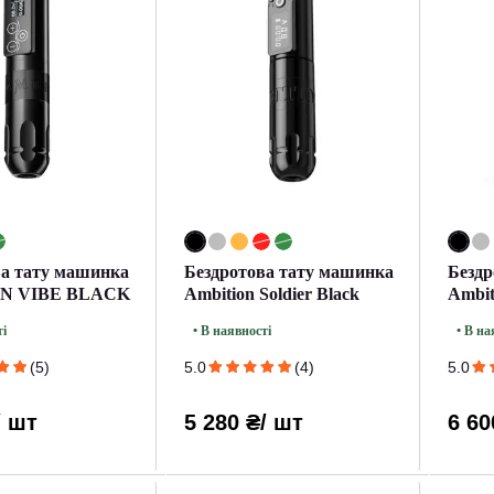
ва тату машинка
Бездротова тату машинка
Бездр
N VIBE BLACK
Ambition Soldier Black
Ambit
ті
• В наявності
• В на
(5)
5.0
(4)
5.0
/ шт
5 280 ₴
/ шт
6 60