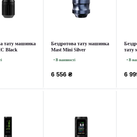
ва тату машинка
Бездротова тату машинка
Бездр
IC Black
Mast Mini Silver
тату 
Black
ті
• В наявності
• В на
6 556 ₴
6 99