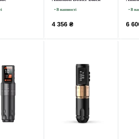
ті
• В наявності
• В на
4 356 ₴
6 60