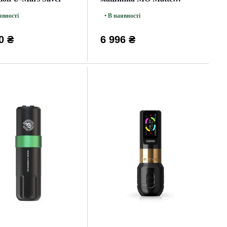
Seafoam
явності
• В наявності
0 ₴
6 996 ₴