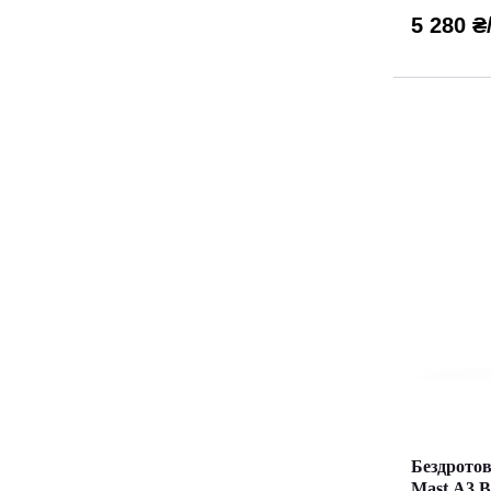
5 280 ₴
Бездрото
Mast A3 B