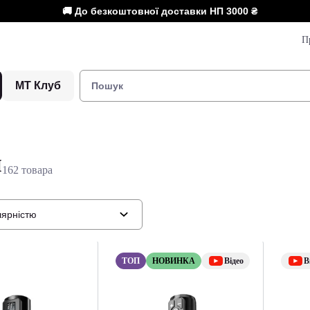
🚚 До безкоштовної доставки НП
3000 ₴
П
МТ Клуб
и
162 товара
лярністю
ТОП
НОВИНКА
Відео
В