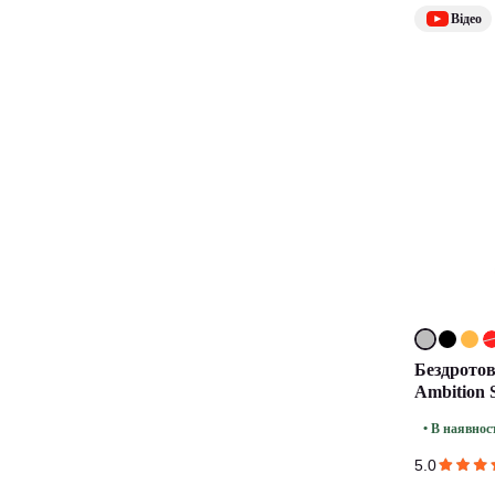
Відео
Бездрото
Ambition S
• В наявнос
5.0