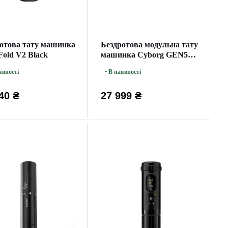
отова тату машинка
Бездротова модульна тату
Fold V2 Black
машинка Cyborg GEN5
Vavilovrotary
явності
• В наявності
40 ₴
27 999 ₴