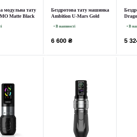
а модульна тату
Бездротова тату машинка
Бездр
MO Matte Black
Ambition U-Mars Gold
Drag
ті
• В наявності
• В на
6 600 ₴
5 32