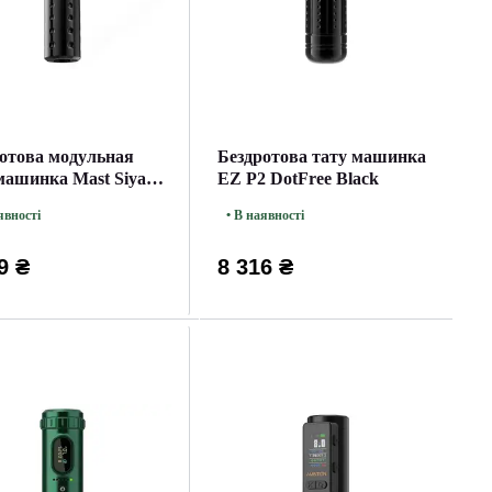
отова модульная
Бездротова тату машинка
машинка Mast Siya
EZ P2 DotFree Black
явності
• В наявності
9 ₴
8 316 ₴