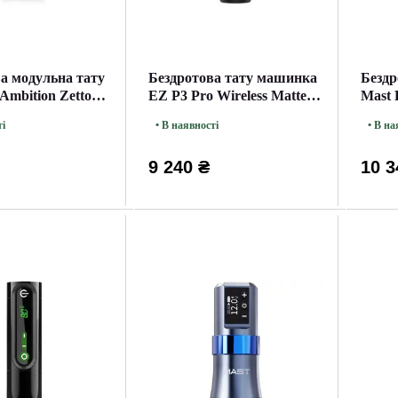
а модульна тату
Бездротова тату машинка
Бездр
mbition Zetton
EZ P3 Pro Wireless Matte
Mast 
Silver
ті
• В наявності
• В на
9 240 ₴
10 3