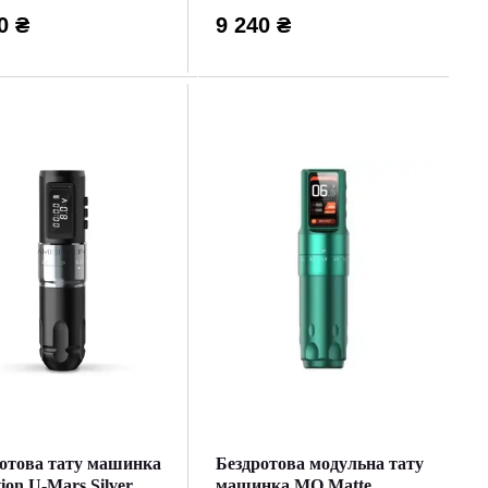
0 ₴
9 240 ₴
отова тату машинка
Бездротова модульна тату
ion U-Mars Silver
машинка MO Matte