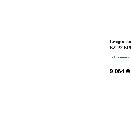
Бездрото
EZ P2 EP
• В наявнос
9 064 ₴