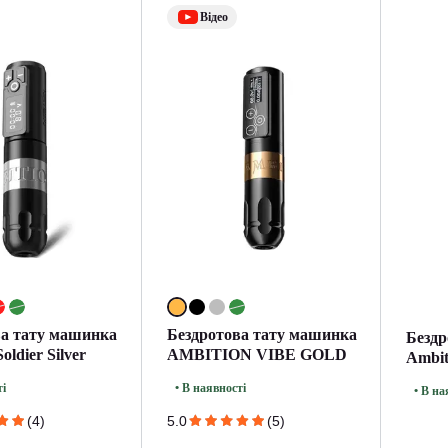
Відео
ва тату машинка
Бездротова тату машинка
Бездр
oldier Silver
AMBITION VIBE GOLD
Ambit
ті
• В наявності
• В на
(4)
5.0
(5)