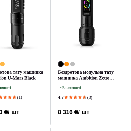
отова тату машинка
Бездротова модульна тату
ion U-Mars Black
машинка Ambition Zetton
Black
явності
• В наявності
(1)
4.7
(3)
0 ₴
/ шт
8 316 ₴
/ шт