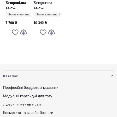
Безпровідна
Бездротова
тату
тату
машинка
машинка
Немає в наявнсті
Немає в наявнсті
Mast Fold 2
Mast Fold V2
Pro
Blue
7 700 ₴
10 340 ₴
Adjustable
Stroke 2.4-
4.2mm
Каталог
Професійні бездротові машинки
Модульні картриджі для тату
Лідери пігментів у свті
Косметика та засоби безпеки