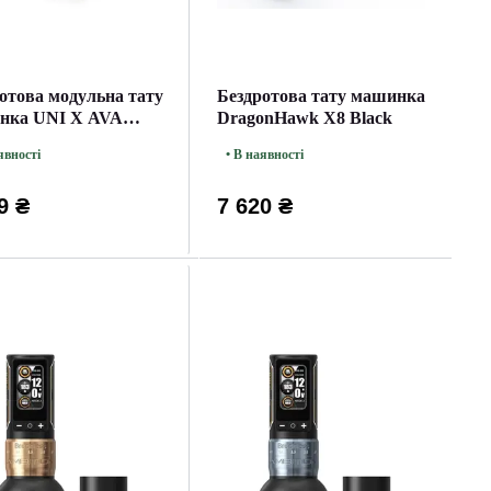
отова модульна тату
Бездротова тату машинка
нка UNI X AVA
DragonHawk X8 Black
y Grey
явності
• В наявності
9 ₴
7 620 ₴