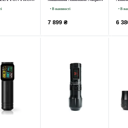
ON BLACK
Max 3
ті
• В наявності
• В на
7 899 ₴
6 38