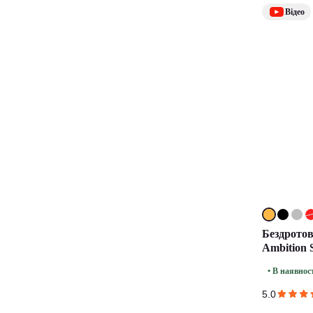
Відео
Бездрото
Ambition S
• В наявнос
5.0