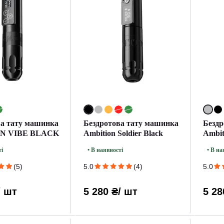
ва тату машинка
Бездротова тату машинка
Бездр
N VIBE BLACK
Ambition Soldier Black
Ambiti
ті
• В наявності
• В на
(5)
5.0
(4)
5.0
/ шт
5 280 ₴
/ шт
5 28