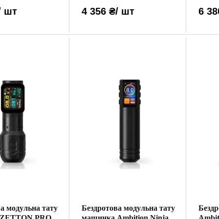
/ шт
4 356 ₴
/ шт
6 38
а модульна тату
Бездротова модульна тату
Бездр
 ZETTON PRO
машинка Ambition Ninja
Ambit