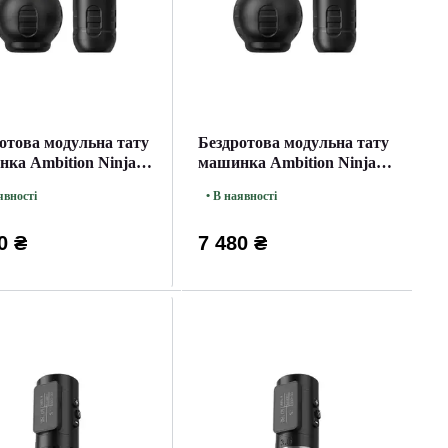
отова модульна тату
Бездротова модульна тату
ка Ambition Ninja
машинка Ambition Ninja
80 Gold
Max 280 Silver
явності
• В наявності
0 ₴
7 480 ₴