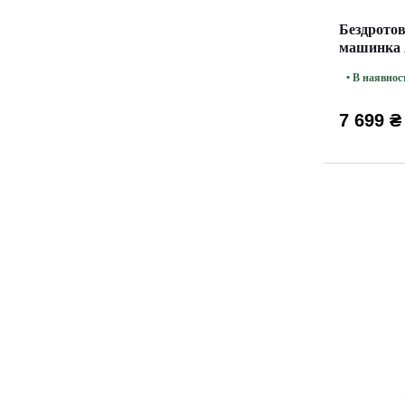
Бездротов
машинка A
Max 2
• В наявнос
7 699 ₴