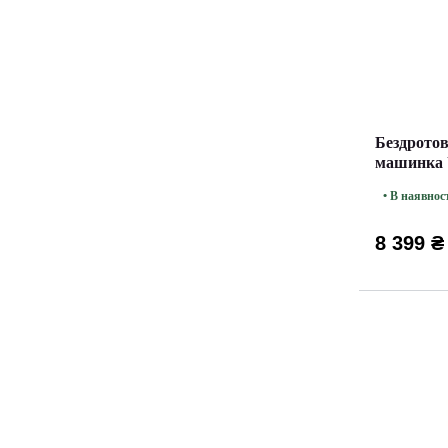
Бездротов
машинка 
Rotary Go
• В наявнос
8 399 ₴