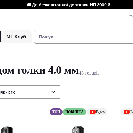
🚚 До безкоштовної доставки НП
3000 ₴
П
МТ Клуб
дом голки 4.0 мм
48 товарів
лярністю
ТОП
НОВИНКА
Відео
В