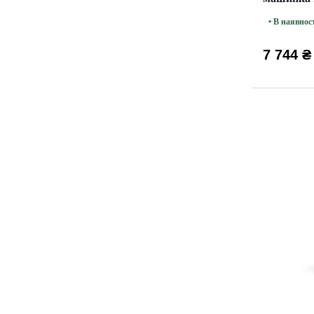
AMBITI
• В наявнос
7 744 ₴