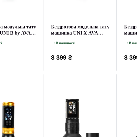
а модульна тату
Бездротова модульна тату
Бездр
UNI B by AVA
машинка UNI X AVA
маши
ey
Rotary Black
Rotar
ті
• В наявності
• В на
8 399 ₴
8 39