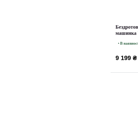
Бездротов
машинка 
Rotary Gr
• В наявнос
9 199 ₴