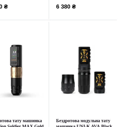
0 ₴
6 380 ₴
отова тату машинка
Бездротова модульна тату
ion Soldier MAX Gold
машинка UNI-K AVA Black