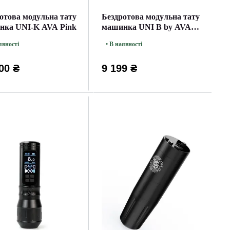
отова модульна тату
Бездротова модульна тату
нка UNI-K AVA Pink
машинка UNI B by AVA
Rotary Red
явності
• В наявності
00 ₴
9 199 ₴