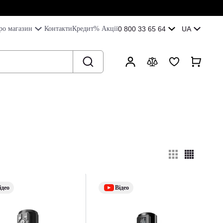
ро магазин
Контакти
Кредит
% Акції
0 800 33 65 64
UA
ідео
Відео