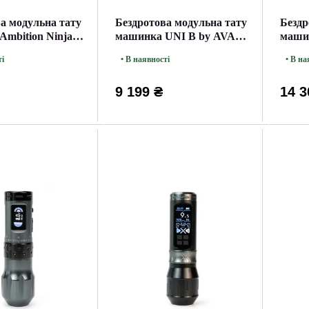
а модульна тату
Бездротова модульна тату
Бездр
mbition Ninja
машинка UNI B by AVA
маши
Rotary Black
ті
• В наявності
• В на
9 199 ₴
14 3