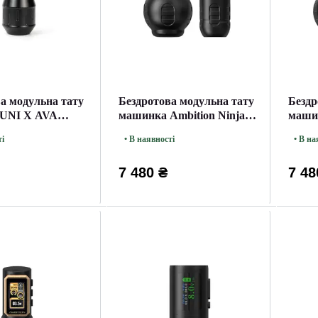
а модульна тату
Бездротова модульна тату
Бездр
UNI X AVA
машинка Ambition Ninja
машин
ld
Max 280 Black
Max 2
ті
• В наявності
• В на
7 480 ₴
7 48