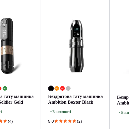
ва тату машинка
Бездротова тату машинка
Бездр
oldier Gold
Ambition Boxter Black
Ambit
Black
ті
• В наявності
• В на
(4)
5.0
(2)