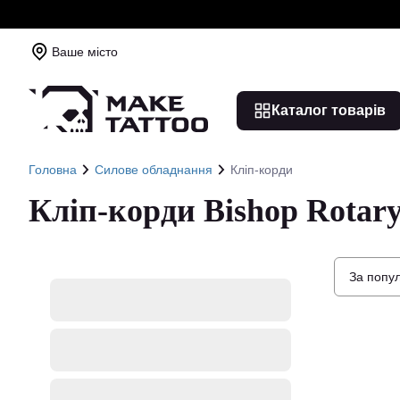
Ваше місто
Каталог товарів
Головна
Силове обладнання
Кліп-корди
Кліп-корди Bishop Rotar
За попу