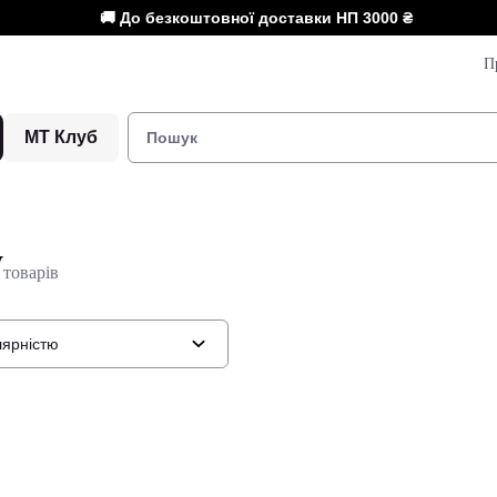
🚚 До безкоштовної доставки НП
3000 ₴
П
МТ Клуб
y
товарів
лярністю