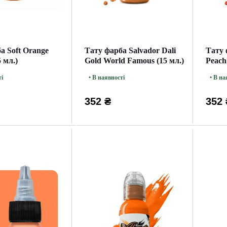
а Soft Orange
Тату фарба Salvador Dali
Тату 
5 мл.)
Gold World Famous (15 мл.)
Peach
мл.)
ті
• В наявності
• В на
352 ₴
352 