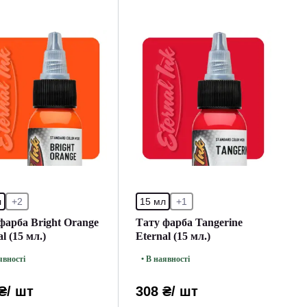
л
+2
15 мл
+1
фарба Bright Orange
Тату фарба Tangerine
l (15 мл.)
Eternal (15 мл.)
явності
• В наявності
₴
/ шт
308 ₴
/ шт