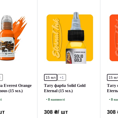
3
15 мл
+1
15 м
а Everest Orange
Тату фарба Solid Gold
Тату 
ous (15 мл.)
Eternal (15 мл.)
Eterna
ті
• В наявності
• В на
шт
308 ₴
/ шт
308 