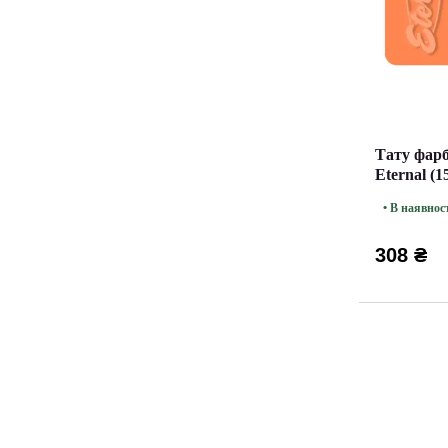
Тату фарб
Eternal (1
• В наявнос
308 ₴