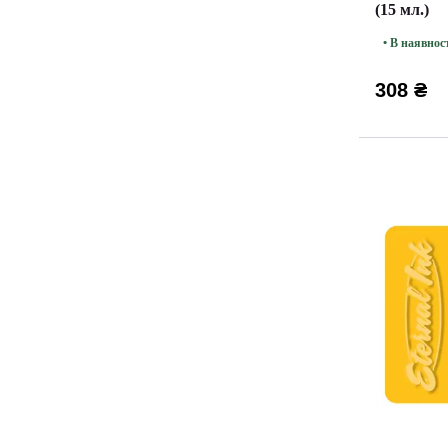
(15 мл.)
• В наявнос
308 ₴