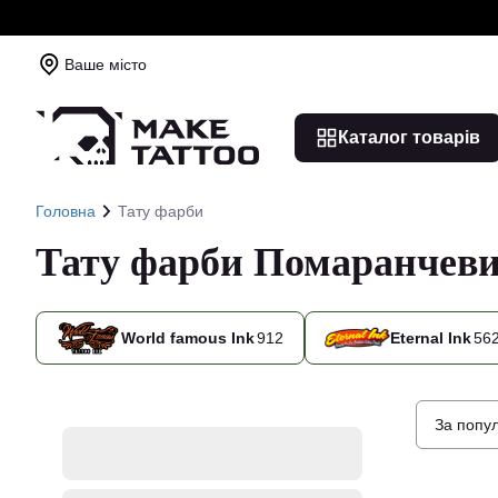
Ваше місто
Каталог товарів
Головна
Тату фарби
Тату фарби Помаранчеви
World famous Ink
912
Eternal Ink
56
За попу