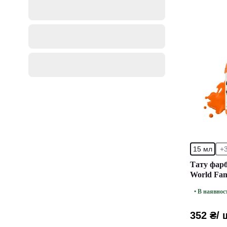
15 мл
+
Тату фарб
World Fam
• В наявнос
352 ₴
/ 