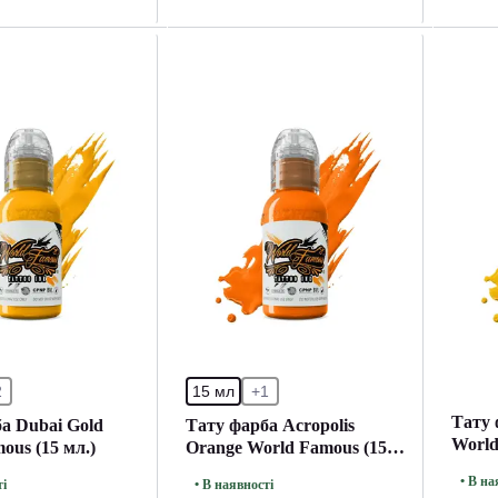
2
15 мл
+1
Тату 
а Dubai Gold
Тату фарба Acropolis
World
ous (15 мл.)
Orange World Famous (15
мл.)
• В на
ті
• В наявності