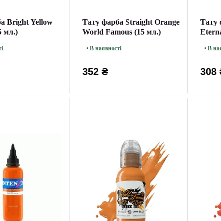
а Bright Yellow
Тату фарба Straight Orange
Тату 
5 мл.)
World Famous (15 мл.)
Eterna
ті
• В наявності
• В на
352 ₴
308 