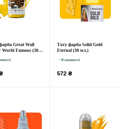
фарба Great Wall
Тату фарба Solid Gold
w World Famous (30
Eternal (30 мл.)
явності
• В наявності
₴
572 ₴