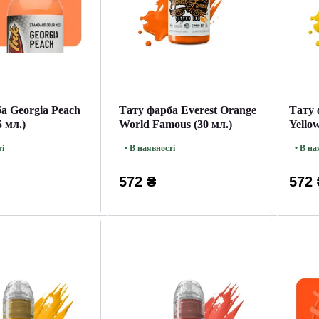
а Georgia Peach
Тату фарба Everest Orange
Тату 
5 мл.)
World Famous (30 мл.)
Yello
мл.)
ті
• В наявності
• В на
572 ₴
572 