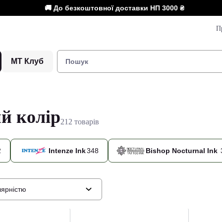
🚚 До безкоштовної доставки НП
3000 ₴
П
МТ Клуб
й колір
212 товарів
2
Intenze Ink
348
Bishop Nocturnal Ink
лярністю