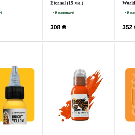
Eternal (15 мл.)
World
ті
• В наявності
• В на
308 ₴
352 