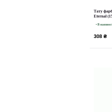
Тату фарб
Eternal (1
• В наявнос
308 ₴