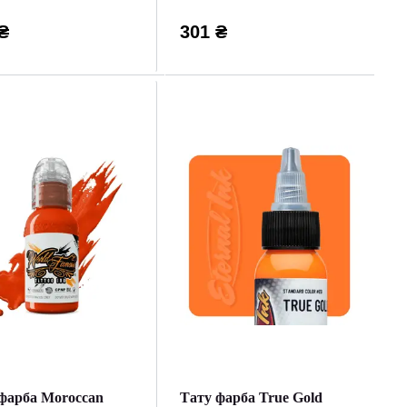
₴
301 ₴
фарба Moroccan
Тату фарба True Gold