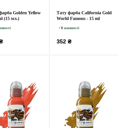
фарба Golden Yellow
Тату фарба California Gold
l (15 мл.)
World Famous - 15 ml
явності
• В наявності
₴
352 ₴