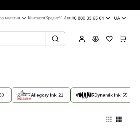
ро магазин
Контакти
Кредит
% Акції
0 800 33 65 64
UA
30
Allegory Ink
21
Dynamik Ink
55