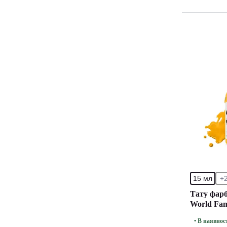
15 мл
+
Тату фарб
World Fam
• В наявнос