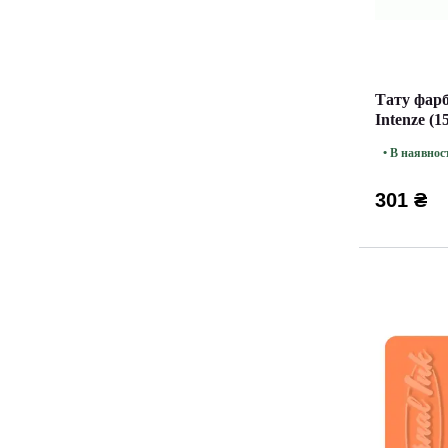
Тату фарб
Intenze (1
• В наявнос
301 ₴